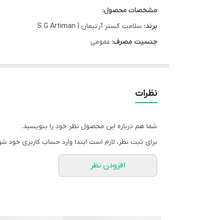
مشخصات محصول:
برند:
سلامت گستر آرتیمان | S G Artiman
جنسیت مصرف:
عمومی
کشور سازنده:
ایران
نوع محفظه:
قوطی پلاستیکی
نوع محصول:
کپسول
نظرات
تعداد در بسته:
30 عدد
گروه:
آنتی رفلاکس و زخم معده
شما هم درباره این محصول نظر خود را بنویسید.
شرکت سازنده:
شرکت سلامت گستر آرتیمان
برای ثبت نظر، لازم است ابتدا وارد حساب کاربری خود شو
وب سایت:
www.sg-artiman.com
افزودن نظر
مشخصه ها:
ترکیبات دارویی: گل سرخ، شیرین بیان و سنبل هندی ک