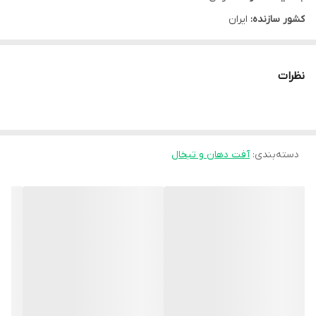
کشور سازنده:
ایران
نوع محفظه:
تیوپ
نوع محصول:
ژل
نظرات
سایز:
10 گرم
شرکت سازنده:
شرکت سبز دارو
وب سایت:
www.sabzdaru.co
گروه:
دسته‌بندی
:
آفت دهان و تبخال
آفت دهان و تبخال
کد بهداشتی:
1228190599
مشخصه ها:
ضدباکتریال و ضدویروس بالاخص در درمان زونا و تبخال
توضیحات:
عوارض جانبی : تاکنون عوارض جانبی خاصی مشاهده نشده مگر کسانیکه