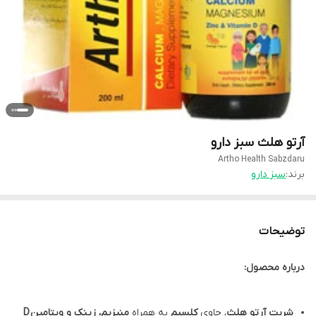
آرتو هلث سبز دارو
Artho Health Sabzdaru
برند:
سبز دارو
توضیحات
درباره محصول:
شربت آرتو هلث
، حاوی
کلسیم
به همراه
منیزیم، زینک و ویتامین D