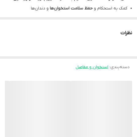
کمک به استحکام و
حفظ سلامت استخوان‌ها
و دندان‌ها
نقش در حفظ متابولیسم نرمال بدن و
تامین انرژی
آرتوهلث، کمک
بهبود رشد
و ارتقای عملکرد سیستم عصبی-عضلانی
نظرات
مفید برای
تقویت
سیستم
ایمنی
بدن
مناسب برای
کودکان بالای 1 سال و بزرگسالان
شربت آرتو هلث، با طعم دلپذیر
پرتقال
دسته‌بندی
:
استخوان و مفاصل
مشخصات محصول:
برند:
سبز دارو | Sabzdaru
کشور سازنده:
ایران
نوع محصول:
شربت
نوع محفظه:
بطری پلاستیکی
گروه:
تقویت و رشد استخوان کودکان