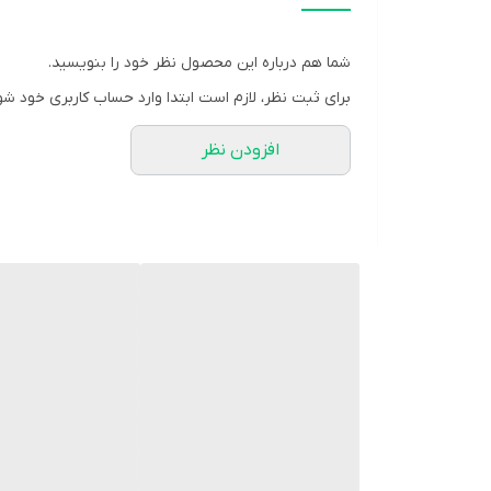
سایز:
150 میلی لیتر
محل مصرف:
موی سر و ابرو
شما هم درباره این محصول نظر خود را بنویسید.
شرکت سازنده:
سبز گلسار
برای ثبت نظر، لازم است ابتدا وارد حساب کاربری خود شو
نوع محصول:
اکسیدان
افزودن نظر
کد بهداشتی:
56/17606
مشخصه ها:
حاوی ماده ضد سوزش
روش مصرف:
ی 3 یا 12% مخصوص دکلره است. ولی در رنگ های بالا یعنی پایه ی 9 و 10 هم می توانیم استفاده کنیم. (در رنگ مو زیاد توصیه نمی شود)
توضیحات: