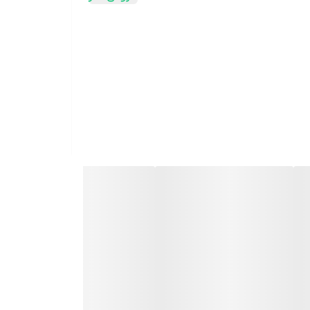
ین C
ارد. البته استفاده از قطره آهن، خالی از عوارض
سیاه شدن دندان ها در کودکان، پس زدن محلول آهن در
شنهاد کرد: قطره چکانی با طول بیشتر، جهت چکاندن در