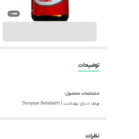
توضیحات
مشخصات محصول:
برند:
دنیای بهداشت | Donyaye Behdasht
کشور سازنده:
ایران
گروه:
کم خونی کودکان
نوع محصول:
قطره
نظرات