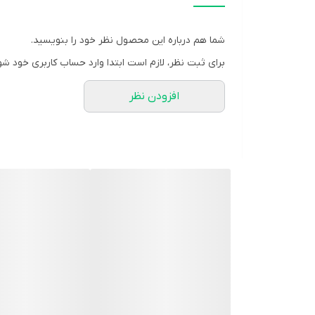
نوع محفظه:
بطری
سایز:
125 میلی لیتر
شما هم درباره این محصول نظر خود را بنویسید.
وبسایت مرجع:
eap-co.com
برای ثبت نظر، لازم است ابتدا وارد حساب کاربری خود شو
کد بهداشتی:
1228185892
افزودن نظر
شرکت سازنده:
دنیای بهداشت
مشخصه ها:
کمک به تامین آهن بدن و پیشگیری از کم خونی در ا
توضیحات:
نیاز به آهن در دوران کودکی یک نیاز اساسی است. از این 
ناخواسته نیست و در این بین سیاه شدن دندان ها از شا
دهان به دلیل بد مزه بودن آهن و یا غلظت بیش از اندازه
قسمت خلفی دهان قطره آهن طعم داری که برای کودکان دل