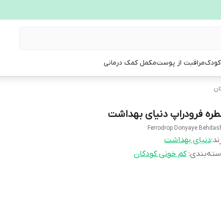
 کودک
مراقبت از پوست
مکمل کمک درمانی
ان
طره فرودراپ دنیای بهداشت
Ferrodrop Donyaye Behdas
ند:
دنیای بهداشت
ته‌بندی
:
کم خونی کودکان