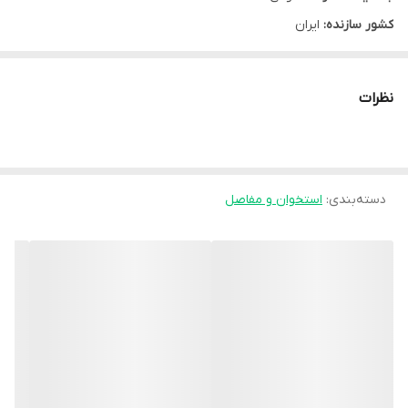
کشور سازنده:
ایران
نوع محفظه:
قوطی پلاستیکی
نوع محصول:
کپسول
نظرات
تعداد در بسته:
60 عدد
گروه:
مفاصل و استخوان
شرکت سازنده:
اکسیر گستر اسپادانا
دسته‌بندی
:
استخوان و مفاصل
موارد مصرف:
- کمک به حفظ سلامت مفاصل - ضد درد و التهاب در آسیب های مفصلی
همچون آرتریت روماتوئید و استئو آرتریت
توضیحات:
اجزاء سازنده دارو : کپسول آرتوتکس ساخته شده از عصاره های خشک