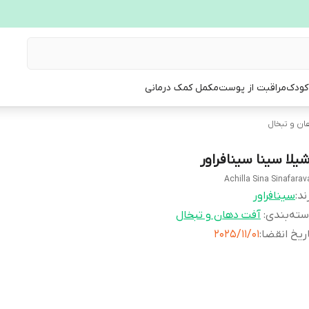
 کودک
مراقبت از پوست
مکمل کمک درمانی
ان و تبخال
شیلا سینا سینافراور
Achilla Sina Sinafarav
ند:
سینافراور
ته‌بندی
:
آفت دهان و تبخال
ریخ انقضا
:
2025/11/01