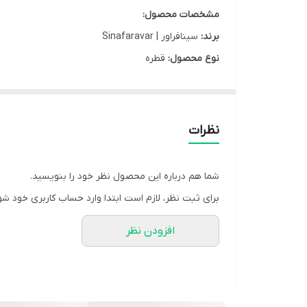
مشخصات محصول:
برند:
سینافراور | Sinafaravar
نوع محصول:
قطره
سایز:
30 میلی لیتر
جنسیت مصرف:
عمومی
کشور سازنده:
ایران
نظرات
نوع محفظه:
بطری شیشه ای
شرکت سازنده:
سینا فرآور
شما هم درباره این محصول نظر خود را بنویسید.
وب سایت:
www.sinafaravar.com
برای ثبت نظر، لازم است ابتدا وارد حساب کاربری خود شو
گروه:
آفت دهان و تبخال
افزودن نظر
کد بهداشتی:
92-0136-س
مشخصه ها:
100 درصد طبیعی و گیاهی اجزاء فرآورده: برنجاسف، زیتون، انار، مازو، زردچوبه،مر