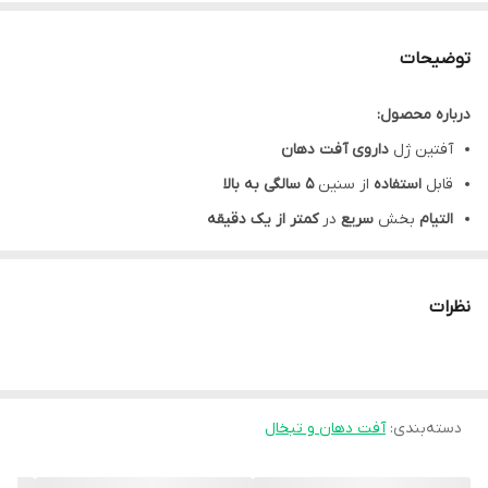
توضیحات
درباره محصول:
آفتین ژل
داروی آفت دهان
قابل
استفاده
از سنین
5 سالگی به بالا
التیام
بخش
سریع
در
کمتر از یک دقیقه
اثربخشی روی
انواع آفت
دهان از کوچک تا بزرگ
غیر قابل بلع
و نامناسب برای آفت های انتهای دهان
نظرات
آفتین ژل
برای آفت مناسب جهت 10
نوبت مصرف
ژل آفتین در
سرنگ محتوی ژل
مشخصات محصول:
برند:
دسته‌بندی
:
آفتین ژل | Aaftin Gel
آفت دهان و تبخال
نوع محفظه:
جعبه مقوایی