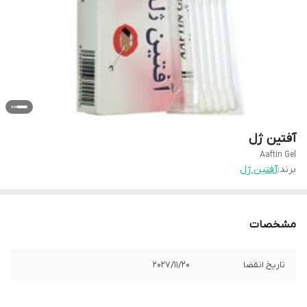
آفتین ژل
Aaftin Gel
برند:
آفتین ژل
مشخصات
تاریخ انقضا
2027/11/20