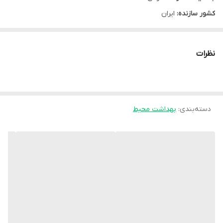
کشور سازنده:
ایران
نوع محصول:
اسپری
نوع محفظه:
بطری اسپری دار
نظرات
سایز:
250 میلی لیتر
گروه:
بهداشت محیط
شرکت سازنده:
شکوفامنش
دسته‌بندی
:
بهداشت محیط
مشخصه ها:
دارای رایحه ی مشابه عطر Chanel Blue Label با رایحه بسیار خوشبو
مناسب برای تمام اماکن عمومی
روش مصرف:
قبل از مصرف قوطی را به خوبی تکان داده و قبل از اسپری کردن آن را تا
ارتفاع شانه بالا آورده و بین 2 تا 3 مرتبه اسپری نمایید و یا بصورت