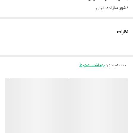
کشور سازنده:
ایران
نوع محصول:
اسپری
نوع محفظه:
بطری اسپری دار
نظرات
سایز:
250 میلی لیتر
گروه:
بهداشت محیط
شرکت سازنده:
شکوفامنش
دسته‌بندی
:
بهداشت محیط
مشخصه ها:
دارای رایحه ی مشابه عطر Terre Hermes با رایحه بسیار خوشبو مناسب
برای تمام اماکن عمومی
روش مصرف:
قبل از مصرف قوطی را به خوبی تکان داده و قبل از اسپری کردن آن را تا
ارتفاع شانه بالا آورده و بین 2 تا 3 مرتبه اسپری نمایید و یا بصورت