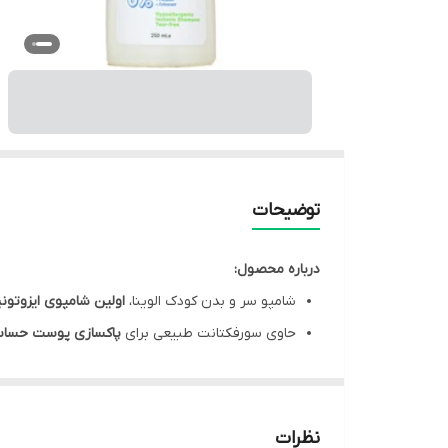
توضیحات
درباره محصول:
شامپو سر و بدن کودک الوینا،
اولین شامپوی ایزوتون
حاوی سورفکتانت طبیعی برای
پاکسازی پوست حسا
شامپو الوینا مناسب سر و بدن کودک،
جلوگیری از ا
گزینه ای مناسب برای
مراقبت روزانه
از پوست و مو
دارای فرمولاسیون
هیپوآلرژنیک
عاری از مواد صابونی
نظرات