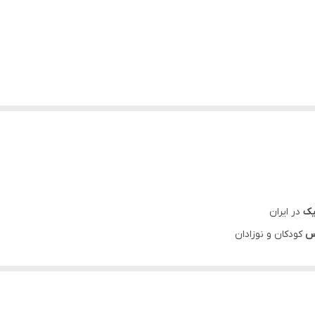
یک
در ایران
س
کودکان و نوزادان
یجاد سوزش چشم
ی کودک