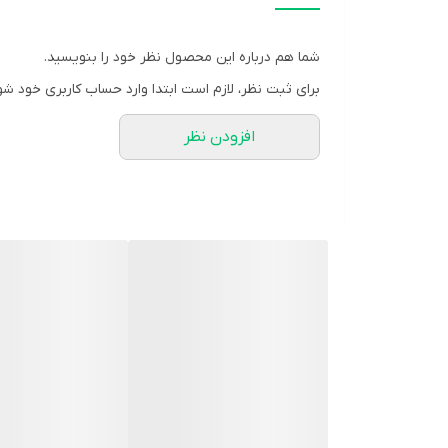
جلوگیری از بروز خشکی
و علائم التهاب روی پوست ک
شما هم درباره این محصول نظر خود را بنویسید.
مشخصات محصول:
برای ثبت نظر، لازم است ابتدا وارد حساب کاربری خود شو
برند:
الوینا | Elvina
افزودن نظر
کشور سازنده:
ایران
نوع محفظه:
بطری پلاستیکی
نوع محصول:
شامپو
سایز:
250 میلی لیتر
محل مصرف:
بدن و موی سر
گروه:
شامپوی موی کودک
شرکت سازنده:
سایا طب مانا
وبسایت مرجع:
www.sayatebmana.com
مشخصه ها: