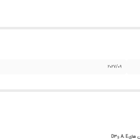
2027/09
ن های
E
،
A
و
D3