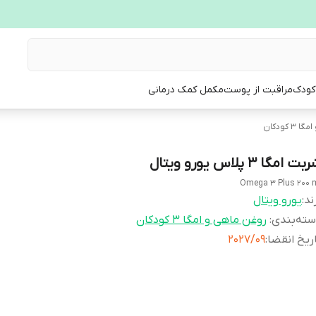
 کودک
مراقبت از پوست
مکمل کمک درمانی
 کودکان
ت امگا 3 پلاس یورو ویتال
Omega 3 Plus 200 
ند:
یورو ویتال
ته‌بندی
:
روغن ماهی و امگا 3 کودکان
ریخ انقضا
:
2027/09