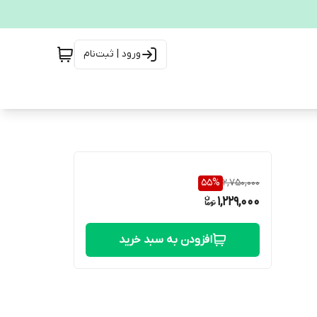
ورود | ثبت‌نام
55
%
2,750,000
1,229,000
افزودن به سبد خرید