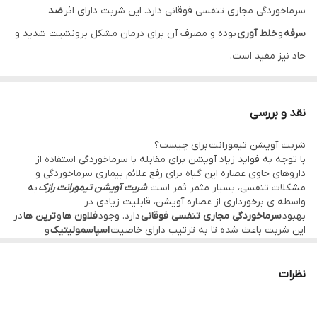
سرماخوردگی مجاری تنفسی فوقانی دارد. این شربت دارای اثر
ضد
سرفه
و
خلط آوری
بوده و مصرف آن برای درمان مشکل برونشیت شدید و
حاد نیز مفید است.
نقد و بررسی
شربت آویشن تیمورانت برای چیست؟
با توجه به فواید زیاد آویشن برای مقابله با سرماخوردگی استفاده از
داروهای حاوی عصاره این گیاه برای رفع علائم بیماری سرماخوردگی و
مشکلات تنفسی، بسیار مثمر ثمر است.
شربت آویشن تیمورانت رازک
به
واسطه ی برخورداری از عصاره آویشن، قابلیت زیادی در
بهبود
سرماخوردگی مجاری تنفسی فوقانی
دارد. وجود
فلاون ها
و
ترپن ها
در
این شربت باعث شده تا به ترتیب دارای خاصیت
اسپاسمولیتیک
و
اثر
اکسپکتورانت
باشد.
شربت آویشن رازک
برای تسهیل و رفع ناراحتی های
برونشیت حاد و مزمن، بسیار موثر است و علاوه بر این اثر ضد سرفه و
خلط آور مطلوبی نیز دارد.
نظرات
فواید و خواص شربت آویشن تیمورانت
اثر ضد سرفه
خلط آوری مناسب