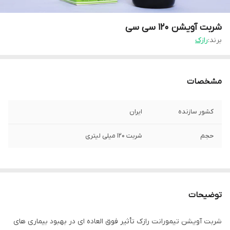
شربت آویشن 120 سی سی
برند:
رازک
مشخصات
کشور سازنده
ایران
حجم
شربت 120 میلی لیتری
توضیحات
شربت آویشن تیمورانت رازک تأثیر فوق العاده ای در بهبود بیماری های