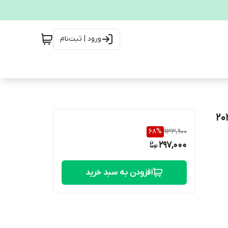
ورود | ثبت‌نام
68
%
933,900
297,000
افزودن به سبد خرید