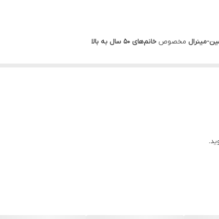
مین-مینرال
مخصوص
خانم‌های 50 سال به بالا
 وسیعی از
ویتامین‌ها
و
مواد معدنی
مورد نیاز بانوان بالای 50 سال
سطح انرژی
با دارا بودن
ویتامین‌های گروه
B
نکو بیلوبا
ید.
 سبز
به منظور افزودن اثرات
آنتی‌اکسیدانی
(کپسول ژلاتینی نرم)