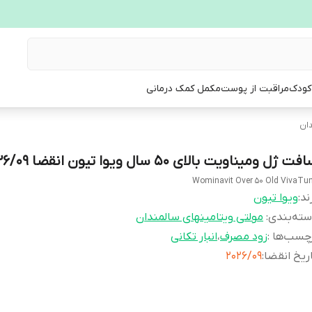
 کودک
مراقبت از پوست
مکمل کمک درمانی
دان
فت ژل ومیناویت بالای 50 سال ویوا تیون انقضا 2026/09
Wominavit Over 50 Old VivaTu
ند:
ویوا تیون
ته‌بندی
:
مولتی ویتامینهای سالمندان
چسب‌ها :
زود مصرف
،
انبار تکانی
ریخ انقضا
:
2026/09