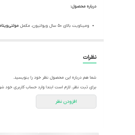
درباره محصول:
ومیناویت بالای 50 سال ویواتیون، مکمل
مولتی‌ویتا
دارای فرمولاسیون مناسب جهت کمک به تامین طیف
حفظ و بهبود
سلامت عمومی
بدن
موثر در حفظ عملکرد طبیعی
سیستم ایمنی
نظرات
کمک به بهبود سلامت
پوست
،
مو
و
ناخن
کمک به کاهش احساس
کسالت
و
خستگی
و
افزایش 
شما هم درباره این محصول نظر خود را بنویسید.
کمک به
تقویت حافظه و تمرکز
با دارا بودن عصاره
جی
برای ثبت نظر، لازم است ابتدا وارد حساب کاربری خود شو
حاوی
کوآنزیم کیوتن
،
آلفا لیپوئیک اسید
و
عصاره چای
افزودن نظر
بلع آسان‌تر
به دلیل تولید فرآورده به فرم سافت‌ژل 
مقدار مصرف کپسول
Wominavit+50
: روزانه 2 عدد کپسول نرم ژلاتینی
هر جعبه از کپسول ومیناویت 50+ مناسب برای استفاده به مدت 15 روز است.