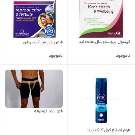
کپسول پروستاویتال هلث اید
قرص ول من کانسپشن
ناموجود
ناموجود
فتق بند دوطرفه
فوم اصلاح کول کیک نیوا