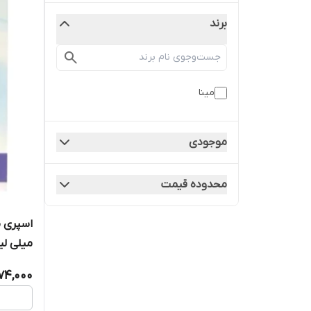
برند
مینا
موجودی
محدوده قیمت
میلی لیت
74,000