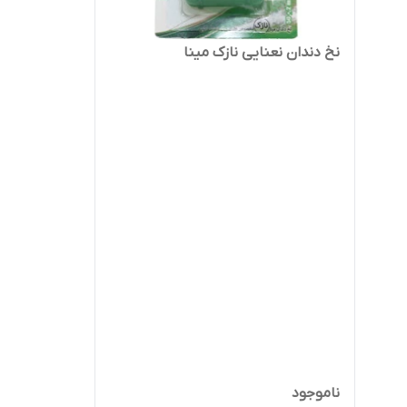
نخ دندان نعنایی نازک مینا
ناموجود