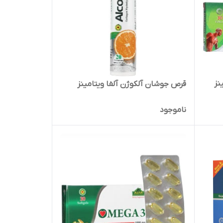
تامینز
قرص جوشان آلکوژن آلفا ویتامینز
ناموجود