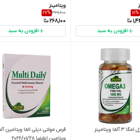
ز
ویتامینز
27
%
369,600
18
%
268,100
1,
افزودن به سبد
افزودن به سبد
 آلفا ویتامینز
قرص مولتی دیلی الفا ویتامین آلف
ویتامین انقضا 2026/01/28