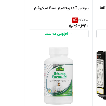
60 عددی آلفا
بیوتین آلفا ویتامینز 4000 میکروگرم
5
%
277,200
263,340
افزودن به سبد