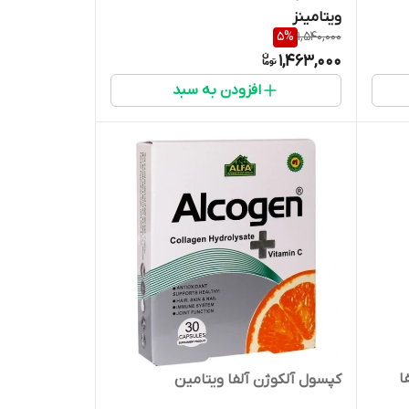
ویتامینز
5
%
1,540,000
1,463,000
افزودن به سبد
ا
کپسول آلکوژن آلفا ویتامین