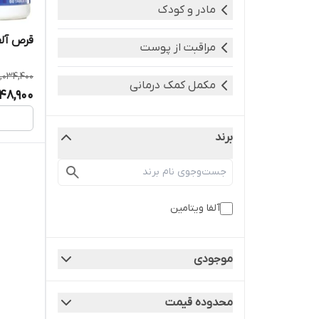
مادر و کودک
قرص آلف
مراقبت از پوست
1,034,400
مکمل کمک درمانی
48,900
برند
آلفا ویتامین
موجودی
محدوده قیمت