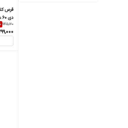
قرص کلس
دی 60 عددی آلفا ویتامینز
%
945,120
799,000