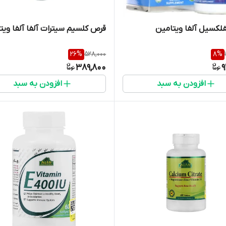
لکسیل آلفا ویتامین
قرص کلسیم سیترات آلفا آلفا ویت
26
%
528,000
8
%
389,800
9
افزودن به سبد
افزودن به سبد