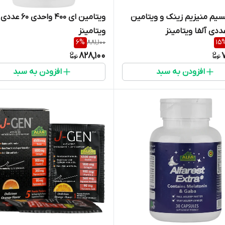
یم منیزیم زینک و ویتامین
ویتامین ای 400 واحدی 
ویتامینز
6
%
881,100
15
828,100
افزودن به سبد
افزودن به سبد