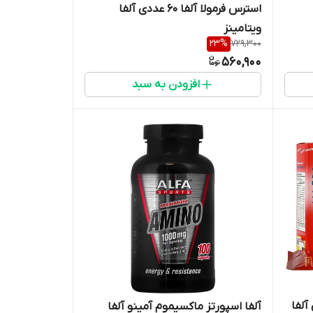
استرس فرمولا آلفا 60 عددی آلفا
ویتامینز
23
%
729,300
560,900
افزودن به سبد
ی 5 عددی آلفا
آلفا اسپورتز ماکسیموم آمینو آلفا