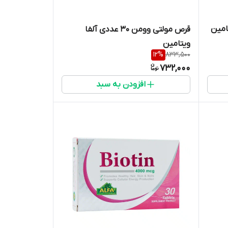
امین
قرص مولتی وومن 30 عددی آلفا
ویتامین
12
%
833,500
732,000
افزودن به سبد