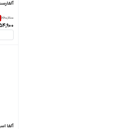
آلفارست 
660,700
54,900
آلفا اس