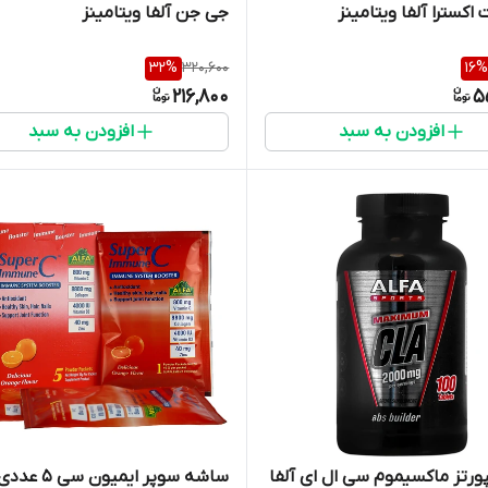
اکسترا آلفا ویتامینز
جی جن آلفا ویتامینز
32
%
320,600
16
%
216,800
5
افزودن به سبد
افزودن به سبد
پورتز ماکسیموم سی ال ای آلفا
ساشه سوپر ایمیون س