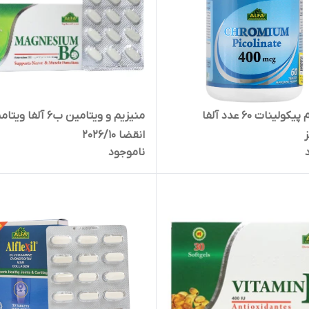
کرومیوم پیکولینات 60 عدد آلفا
منیزیم و ویتامین ب6 آلفا وی
ز
انقضا 2026/10
ناموجود