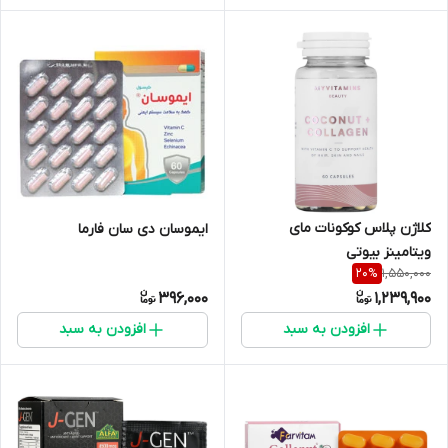
کلاژن پلاس کوکونات مای
ایموسان دی سان فارما
ویتامینز بیوتی
1,550,000
20
%
396,000
1,239,900
افزودن به سبد
افزودن به سبد