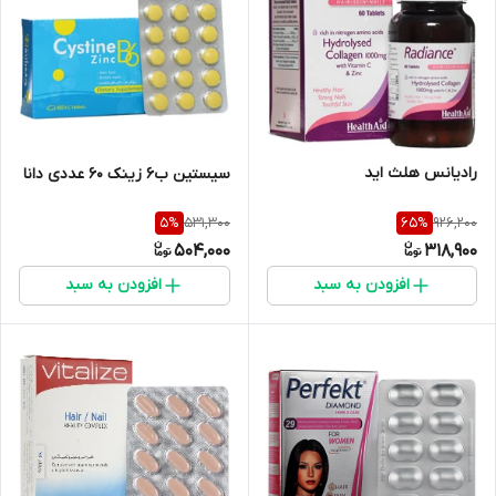
رادیانس هلث اید
سیستین ب6 زینک 60 عددی دانا
531,300
926,200
5
%
65
%
504,000
318,900
افزودن به سبد
افزودن به سبد