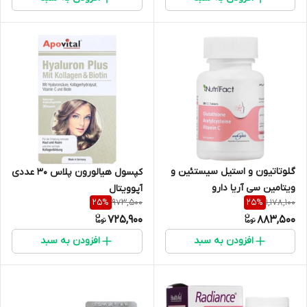
گلوتاتیون و استیل سیستئین و
کپسول هیالورون پلاس 30 عددی
ویتامین سی آریا دارو
آپوویتال
973,500
1,178,100
25
%
25
%
725,900
883,500
افزودن به سبد
افزودن به سبد