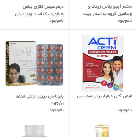
مخمر آبجو پلاس زینک و
درموسیس کلاژن پلاس
ویتامین گروه ب استار ویت
هیالورونیک اسید ویوا تیون
ناموجود
ناموجود
قرص اکتی درم لیبرتی سوییس
بایونا من نیچرز اونلی انقضا
2026/01
ناموجود
ناموجود