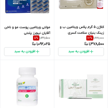
کلاژن 5 گرم پلاس ویتامین ب و
مولتی ویتامین پوست مو و ناخن
زینک بنیان سلامت کسری
آقایان نیچرز پلنتی
1,149,500
1,661,000
5
%
17
%
1,092,025
1,378,500
افزودن به سبد
افزودن به سبد