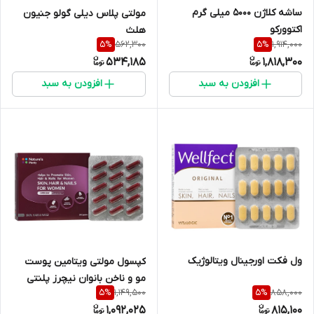
ساشه کلاژن 5000 میلی گرم
مولتی پلاس دیلی گولو جنیون
اکتوورکو
هلث
562,300
1,914,000
5
%
5
%
534,185
1,818,300
افزودن به سبد
افزودن به سبد
ول فکت اورجینال ویتالوژیک
کپسول مولتی ویتامین پوست
مو و ناخن بانوان نیچرز پلنتی
1,149,500
858,000
5
%
5
%
1,092,025
815,100