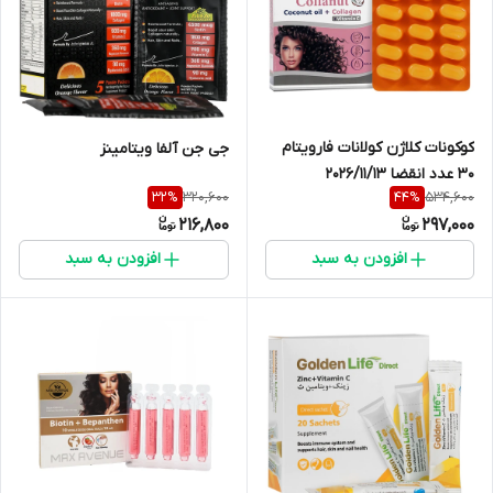
کوکونات کلاژن کولانات فارویتام
جی جن آلفا ویتامینز
30 عدد انقضا 2026/11/13
320,600
534,600
32
%
44
%
216,800
297,000
افزودن به سبد
افزودن به سبد