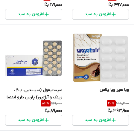
171,000
497,000
افزودن به سبد
افزودن به سبد
ویا هیر ویا پلاس
سیستیفول (سیستین، ب6 ،
زینک و آرژنین) پارس دارو انقضا
561,000
498,300
84
%
20
%
2026/09
89,000
393,900
افزودن به سبد
افزودن به سبد