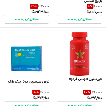
باریج اسانس
1,460,000
120,000
35
%
10
%
943,500
107,000
افزودن به سبد
افزودن به سبد
هیرتامین ادونس فرمولا
قرص سیستین ب6 زینک رازک
561,000
1,320,000
50
%
46
%
274,900
699,900
افزودن به سبد
افزودن به سبد