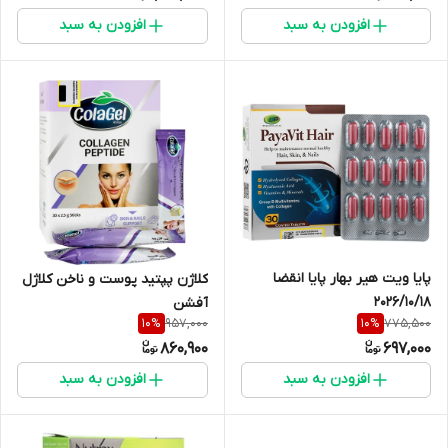
افزودن به سبد
افزودن به سبد
پایا ویت هیر بهار پایا انقضا
کلاژن پپتید پوست و ناخن کلاژل
2026/10/18
آفشن
957,000
775,500
10
%
10
%
860,900
697,000
افزودن به سبد
افزودن به سبد