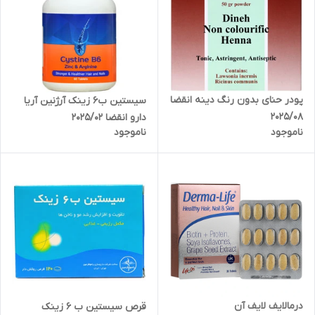
پودر حنای بدون رنگ دینه انقضا
سیستین ب6 زینک آرژنین آریا
2025/08
دارو انقضا 2025/02
ناموجود
ناموجود
درمالایف لایف آن
قرص سیستین ب 6 زینک