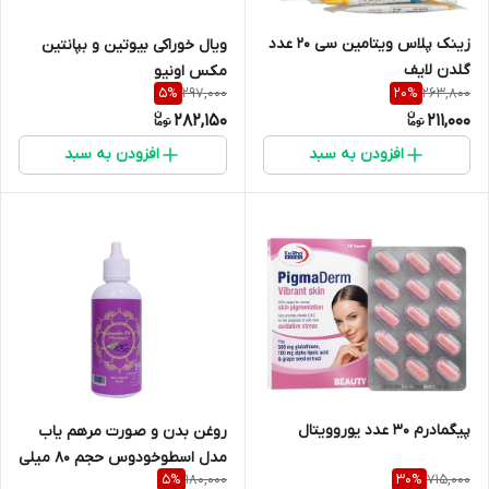
زینک پلاس ویتامین سی 20 عدد
ویال خوراکی بیوتین و بپانتین
گلدن لایف
مکس اونیو
297,000
263,800
5
%
20
%
282,150
211,000
افزودن به سبد
افزودن به سبد
پیگمادرم 30 عدد یوروویتال
روغن بدن و صورت مرهم یاب
مدل اسطوخودوس حجم 80 میلی
180,000
715,000
5
%
30
%
لیتر