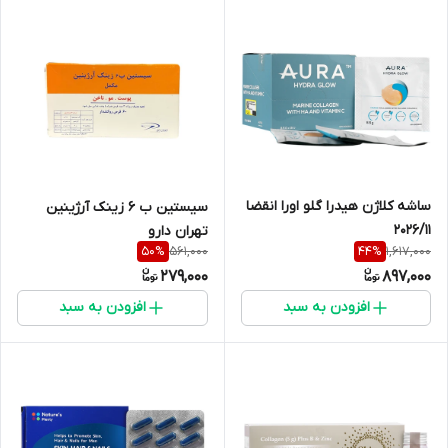
ساشه کلاژن هیدرا گلو اورا انقضا
سیستین ب 6 زینک آرژینین
2026/11
تهران دارو
561,000
1,617,000
50
%
44
%
279,000
897,000
افزودن به سبد
افزودن به سبد