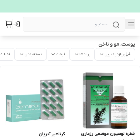
پوست، مو و ناخن
پربازدیدترین
برندها
قیمت
دسته‌بندی
فقط م
قطره لوسیون موضعی رزماری
گرناهیر آدریان