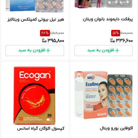
پرفکت دایموند بانوان ویتان
هیر نیل بیوتی کمپلکس ویتالایز
1,188,000
700,000
66
%
51
%
395,800
336,600
افزودن به سبد
افزودن به سبد
اکوفاین یورو ویتال
کپسول اکوگان گیاه اسانس