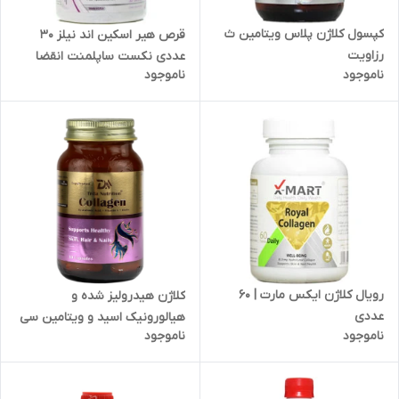
کپسول کلاژن پلاس ویتامین ث
قرص هیر اسکین اند نیلز 30
رزاویت
عددی نکست ساپلمنت انقضا
ناموجود
ناموجود
2025/11
رویال کلاژن ایکس مارت | 60
کلاژن هیدرولیز شده و
عددی
هیالورونیک اسید و ویتامین سی
ناموجود
ناموجود
و بیوتین تریتا داروی آرتا