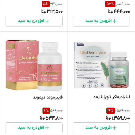
330,000
1,056,000
5
%
57
%
313,500
444,000
افزودن به سبد
افزودن به سبد
لیلیادرماکر تچرا فارمد
فایبرموند دیموند
569,000
1,584,000
6
%
14
%
534,800
1,359,800
افزودن به سبد
افزودن به سبد