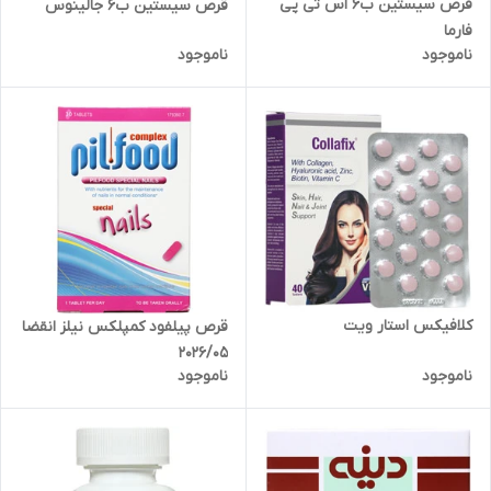
قرص سیستین ب6 اس تی پی
قرص سیستین ب6 جالینوس
فارما
ناموجود
ناموجود
کلافیکس استار ویت
قرص پیلفود کمپلکس نیلز انقضا
2026/05
ناموجود
ناموجود