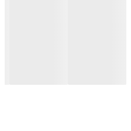
مشخصات اختصاصی
نوع محصول:
قرص
تعداد در بسته:
30 عدد
گروه:
مکمل پوست مو و ناخن
نوع محفظه:
جعبه مقوایی
کشور سازنده:
ایران
شرکت سازنده
:
ویتا آریا
مشخصه‌ها
فاقد گلوتن، ژلاتین، لاکتوز، مخمر و مواد نگهدارنده
روش مصرف
روزانه 1 عدد قرص همراه با وعده غذایی اصلی با 1 لیوان آب مصرف شود.