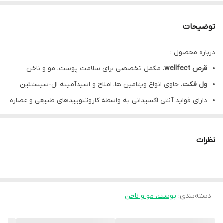
توضیحات
درباره محصول :
قرص wellfect
، مکمل تخصصی برای سلامت پوست، مو و ناخن
ول فکت
، حاوی انواع ویتامین ها، املاح و اسیدآمینه ال-سیستئین
دارای فواید آنتی اکسیدانی به واسطه کاروتنوییدهای طبیعی و عصاره
هسته انگور
برای کمک به کلاژن سازی و حفظ جوانی پوست
نظرات
مفید در تقویت فولیکول های مو و جلوگیری از ریزش مو
کمک به حفظ استحکام ناخن ها و کاهش شکنندگی آن ها
دارای فرمولاسیون عاری از گلوتن، ژلاتین، لاکتوز، مخمر و مواد
دسته‌بندی
نگهدارنده
:
پوست، مو و ناخن
قرص ول فکت
، بدون تست حیوانی و مناسب استفاده در گیاهخواران