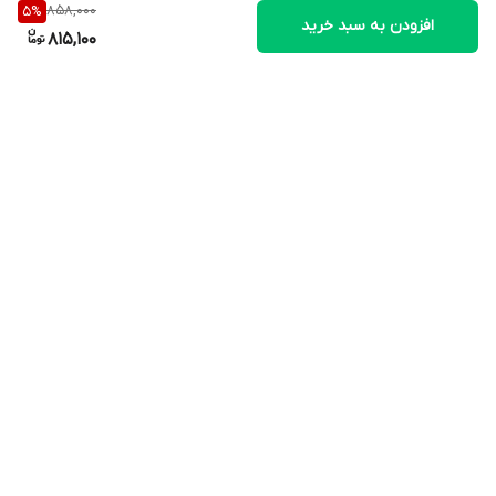
858,000
5
%
افزودن به سبد خرید
815,100
برگشت به بالا
ارسال ویژه
پشتیبانی ویژه