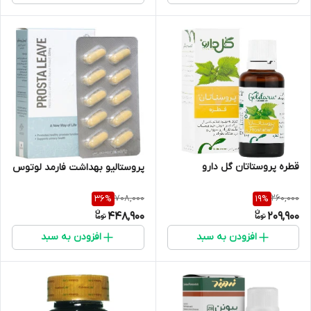
قطره پروستاتان گل دارو
پروستالیو بهداشت فارمد لوتوس
708,000
260,000
36
%
19
%
448,900
209,900
افزودن به سبد
افزودن به سبد