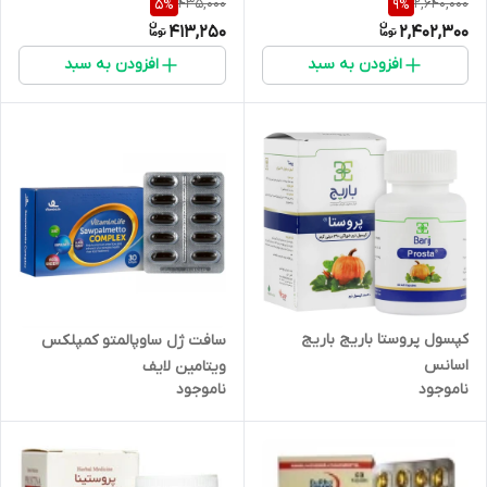
435,000
2,640,000
5
%
9
%
413,250
2,402,300
افزودن به سبد
افزودن به سبد
کپسول پروستا باریج باریج
سافت ژل ساوپالمتو کمپلکس
اسانس
ویتامین لایف
ناموجود
ناموجود