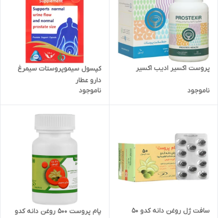
پروست اکسیر ادیب اکسیر
کپسول سیموپروستات سیمرغ
دارو عطار
ناموجود
ناموجود
سافت ژل روغن دانه کدو 50
پام پروست 500 روغن دانه کدو