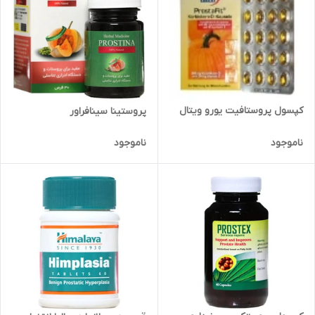
کپسول پروستافیت یورو ویتال
پروستینا سینافراور
ناموجود
ناموجود