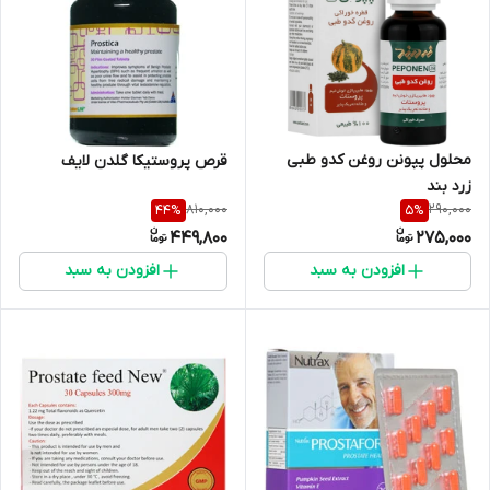
محلول پپونن روغن کدو طبی
قرص پروستیکا گلدن لایف
زرد بند
810,000
290,000
44
%
5
%
449,800
275,000
افزودن به سبد
افزودن به سبد