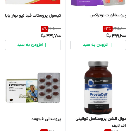
پروستافورت نوتراکس
کپسول پروستات فید نیو بهار پایا
465,000
745,800
5
%
33
%
441,700
499,600
افزودن به سبد
افزودن به سبد
دوال اکشن پروستاسل کوالیتی
پروستانن فیتومد
آف لایف