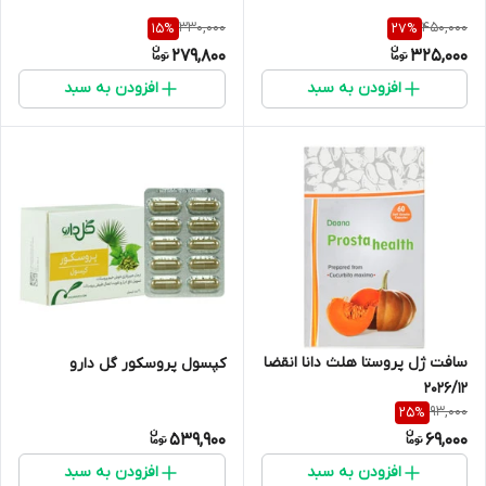
330,000
450,000
15
%
27
%
279,800
325,000
افزودن به سبد
افزودن به سبد
سافت ژل پروستا هلث دانا انقضا
کپسول پروسکور گل دارو
2026/12
93,000
25
%
539,900
69,000
افزودن به سبد
افزودن به سبد