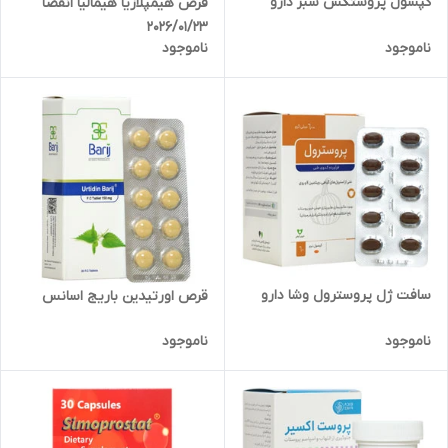
کپسول پروستکس سبز دارو
قرص هیمپلازیا هیمالیا انقضا
2026/01/23
ناموجود
ناموجود
سافت ژل پروسترول وشا دارو
قرص اورتیدین باریج اسانس
ناموجود
ناموجود