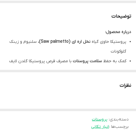
توضیحات
درباره محصول:
پروستیکا حاوی گیاه
نخل اره ای (Saw palmetto)،
سلنیوم و زینک
گلوکونات
کمک به حفظ
سلامت پروستات
با مصرف قرص پروستیکا گلدن لایف
بهبود علائم
مرتبط با بزرگی خوش خیم پروستات مانند
تکرر ادرار
،
احتباس و یا خروج ضعیف ادرار
نظرات
استفاده از پروستیکا برای
ریزش موی آندروژنی
(هورمونی آقایان)،
متداول است.
سائوپالمتو پروستیکا موثر در
هایپرپلازی خوش خیم پروستات
(BPH)
دسته‌بندی
:
پروستات
و ریزش موی آندروژنیک
برچسب‌ها :
انبار تکانی
حاوی روی و سلنیم کافی به منظور تامین نیاز روزانه،
تقویت باروری