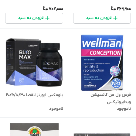
702,000
269,900
افزودن به سبد
افزودن به سبد
قرص ول من کانسپشن
بلومکس ابورنز انقضا 2025/10/30
ویتابیوتیکس
ناموجود
ناموجود