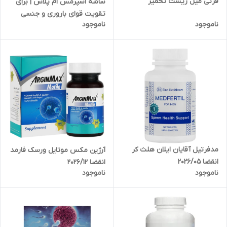
فرتی میل زیست تخمیر
ساشه اسپرمس ام پلاس | برای
تقویت قوای باروری و جنسی
ناموجود
ناموجود
مردان
مدفرتیل آقایان ایلان هلث کر
آرژین مکس موتایل ورسک فارمد
انقضا 2026/05
انقضا 2026/12
ناموجود
ناموجود