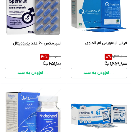
فرتی اینفورس ام الحاوی
اسپرمکس 60 عدد یوروویتال
1,100,000
1,330,600
40
%
5
%
651,100
1,259,800
افزودن به سبد
افزودن به سبد