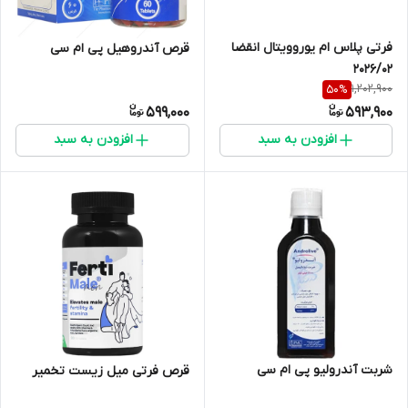
فرتی پلاس ام یوروویتال انقضا
قرص آندروهیل پی ام سی
2026/02
1,202,900
50
%
599,000
593,900
افزودن به سبد
افزودن به سبد
شربت آندرولیو پی ام سی
قرص فرتی میل زیست تخمیر