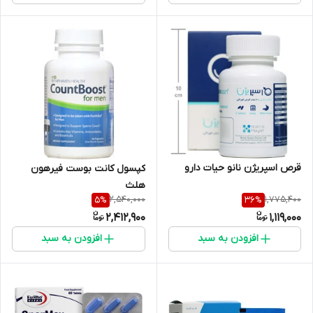
قرص اسپریژن نانو حیات دارو
کپسول کانت بوست فیرهون
هلث
2,540,000
1,775,400
5
%
36
%
2,412,900
1,119,000
افزودن به سبد
افزودن به سبد