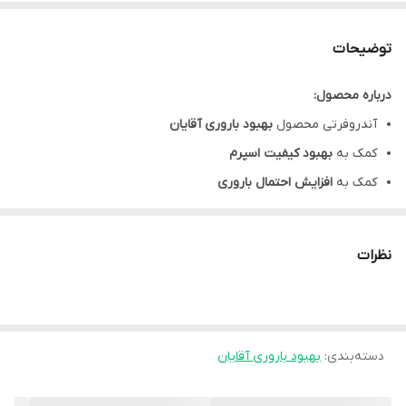
توضیحات
درباره محصول:
آندروفرتی محصول
بهبود باروری آقایان
کمک به
بهبود کیفیت اسپرم
کمک به
افزایش احتمال باروری
اندروفرتی حاوی
ال کارنیتین
برای کمک به
افزایش تحرک اسپرم
حاوی
کیوتن
،
ویتامین
C
و
ویتامین
E
برای پیشگیری از آسیب به اسپرم
نظرات
حاوی
زینک
و
سلنیوم
برای کمک به
تولید
اسپرم
Androferti حاوی
ویتامین
B12
و
ویتامین B9
برای حفظ
سلامت اسپرم
با طعم لیمو
دسته‌بندی
:
بهبود باروری آقایان
نحوه مصرف پودر آندروفرتی: 1 عدد ساشه صبح و 1 عدد ساشه عصر در
آب حل گردد.