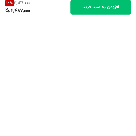
20
3,036,000
18
%
کوآنزیم کیوتن
Coenzyme Q10
**
افزودن به سبد خرید
2,487,000
mg
10
ویتامین ای
Vitamin E
83
mg
10
روی ( زینک )
Zinc
100
mg
برگشت به بالا
ویتامین ب9 ( فولیک
Vitamin B9 ( Folic Acid
200
100
اسید )
)
mcg
50
91
Selenium
Selenium
mcg
ویتامین ب12 (
Vitamin B12 (
1
ارسال ویژه
پشتیبانی ویژه
40
سیانوکوبالامین )
Cyanocobalamin )
mcg