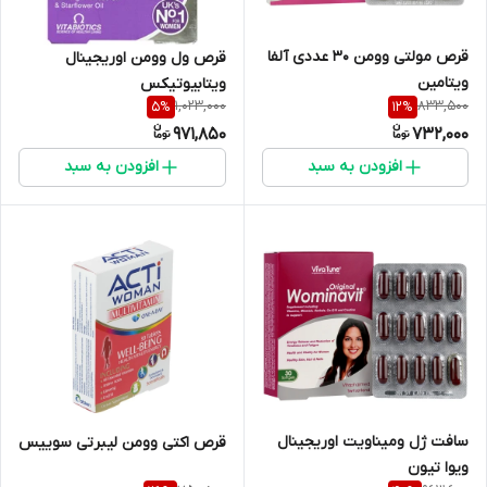
قرص مولتی وومن 30 عددی آلفا
قرص ول وومن اوریجینال
ویتامین
ویتابیوتیکس
1,023,000
833,500
5
%
12
%
971,850
732,000
افزودن به سبد
افزودن به سبد
سافت ژل ومیناویت اوریجینال
قرص اکتی وومن لیبرتی سوییس
ویوا تیون