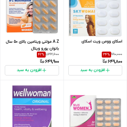
اسکای وومن ویت اسکای
A Z مولتی ویتامین بالای 50 سال
بانوان یورو ویتال
1,133,600
990,000
42
%
34
%
649,900
649,800
افزودن به سبد
افزودن به سبد