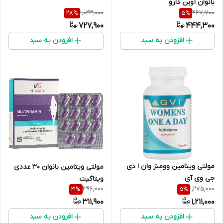
بانوان آوین دارو
1,023,000
467,700
28
%
5
%
727,900
444,300
افزودن به سبد
افزودن به سبد
مولتی ویتامین وومنز وان ا دی
مولتی ویتامین بانوان 30 عددی
جی وی آی
ویتاگیت
396,000
1,275,000
21
%
5
%
311,900
1,211,000
افزودن به سبد
افزودن به سبد