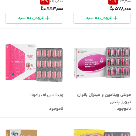
750,800
963,600
26
%
40
%
553,000
578,000
افزودن به سبد
افزودن به سبد
مولتی ویتامین و مینرال بانوان
ویتاتنس اف رامونا
نیچرز پلنتی
ناموجود
ناموجود