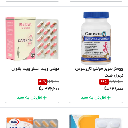
وومنز سوپر مولتی کاروسوس
مولتی ویت استار ویت بانوان
نچرال هلث
669,300
1,789,500
43
%
46
%
376,200
949,000
افزودن به سبد
افزودن به سبد