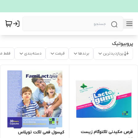
پروبیوتیک
پربازدیدترین
برندها
قیمت
دسته‌بندی
فقط م
قرص مکیدنی لاکتوگام زیست
کپسول فمی لاکت توپلاس