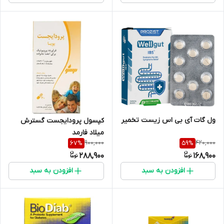
ول گات آی بی اس زیست تخمیر
کپسول پرودایجست گسترش
میلاد فارمد
900,000
420,000
67
%
59
%
288,900
168,900
افزودن به سبد
افزودن به سبد