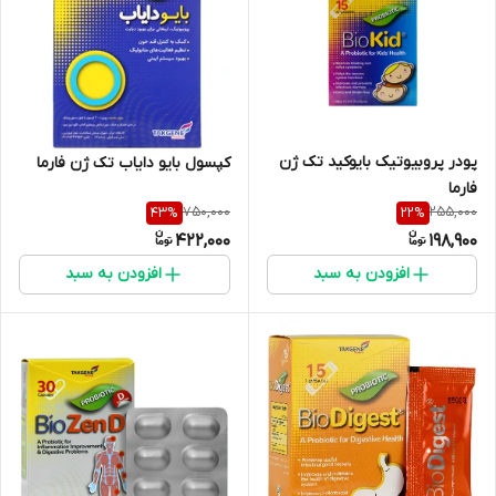
پودر پروبیوتیک بایوکید تک ژن
کپسول بایو دایاب تک ژن فارما
فارما
750,000
255,000
43
%
22
%
422,000
198,900
افزودن به سبد
افزودن به سبد