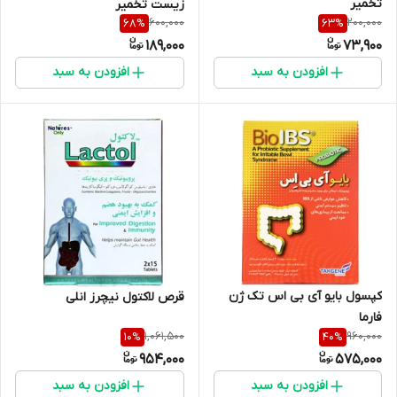
تخمیر
زیست تخمیر
600,000
200,000
68
%
63
%
189,000
73,900
افزودن به سبد
افزودن به سبد
کپسول بایو آی بی اس تک ژن
قرص لاکتول نیچرز انلی
فارما
1,061,500
960,000
10
%
40
%
954,000
575,000
افزودن به سبد
افزودن به سبد