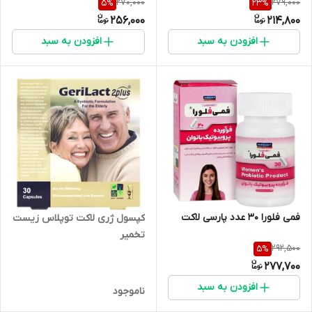
270,000
279,000
5
%
23
%
256,000
214,800
افزودن به سبد
افزودن به سبد
فمی فلورا 30 عدد پارسی لاکت
کپسول ژری لاکت توپلاس زیست
تخمیر
292,500
5
%
277,700
افزودن به سبد
ناموجود