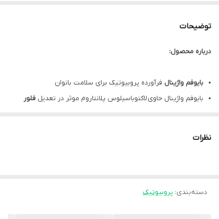
توضیحات
درباره محصول:
بایوفم واژینال
فرآورده پروبیوتیک برای سلامت بانوان
بایوفم واژینال حاوی لاکتوباسیلوس پلانتاروم موثر در تعدیل
فلور
میکروبی واژن
مهار رشد میکروارگانیسم‌های پاتوژن با اتصال به سلول‌های اپی‌تلیال
نظرات
واژن
کمک به جلوگیری از
عفونت‌های مکرر واژینال
با مصرف
کپسول واژینال
بایوفم
کاهش PH واژن با تولید اسید لاکتیک و کمک به تولید
دسته‌بندی
:
پروبیوتیک
ترکیبات ضد
میکروبی