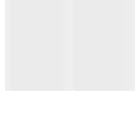
قابل استفاده فقط به‌صورت
واژینال
مشخصات محصول:
برند:
تک ژن فارما | Takgene Pharma
کشور سازنده:
ایران
نوع محفظه:
جعبه مقوایی
جنسیت مصرف:
بانوان
گروه:
پروبیوتیک
تعداد در بسته:
12 عدد
شرکت سازنده:
تک ژن زیست
محل مصرف:
واژن
نوع محصول:
کپسول واژینال
کد بهداشتی:
2585945994195961
وبسایت مرجع:
www.takgene.com