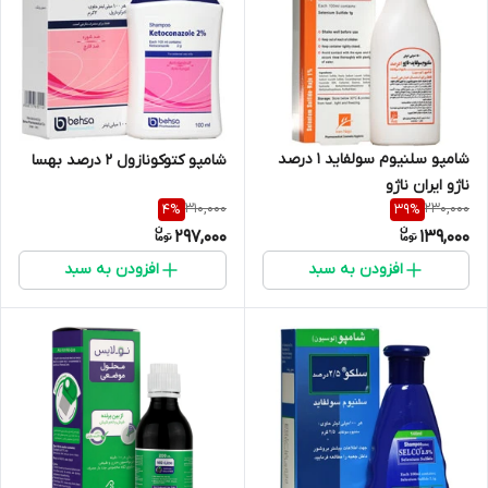
شامپو سلنیوم سولفاید 1 درصد
شامپو کتوکونازول 2 درصد بهسا
ناژو ایران ناژو
310,000
230,000
4
%
39
%
297,000
139,000
افزودن به سبد
افزودن به سبد