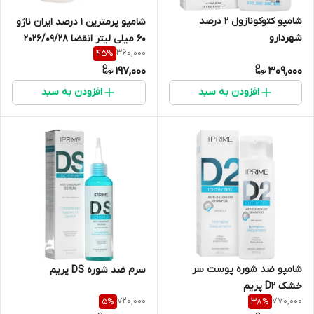
شامپو کتوکونازول 2 درصد
شامپو پرمترین 1 درصد ایران ناژو
شهردارو
60 میلی لیتر انقضا 2026/09/28
360,000
45
%
197,000
309,000
افزودن به سبد
افزودن به سبد
شامپو ضد شوره پوست سر
سرم ضد شوره DS پریم
خشک D2 پریم
720,000
770,000
5
%
38
%