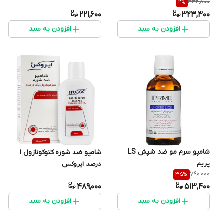
332,800
2
%
221,600
323,300
افزودن به سبد
افزودن به سبد
شامپو سرم مو ضد شپش LS
شامپو ضد شوره کتوکونازول 1
پریم
درصد ایروکس
790,000
35
%
489,000
513,400
افزودن به سبد
افزودن به سبد