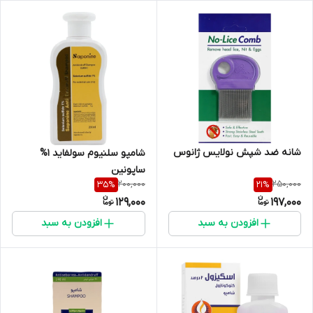
شانه ضد شپش نولایس ژانوس
شامپو سلنیوم سولفاید 1%
ساپونین
200,000
250,000
35
%
21
%
129,000
197,000
افزودن به سبد
افزودن به سبد