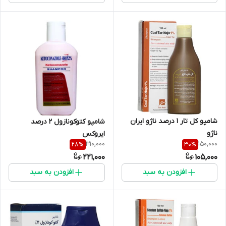
شامپو کل تار 1 درصد ناژو ایران
شامپو کتوکونازول 2 درصد
ناژو
ایروکس
310,000
150,000
28
%
30
%
221,000
105,000
افزودن به سبد
افزودن به سبد