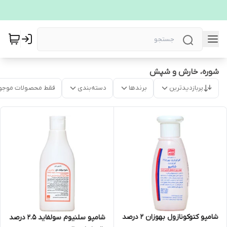
شوره، خارش و شپش
پربازدیدترین
برندها
دسته‌بندی
فقط محصولات موجو
شامپو کتوکونازول بهوزان 2 درصد
شامپو سلنیوم سولفاید 2.5 درصد