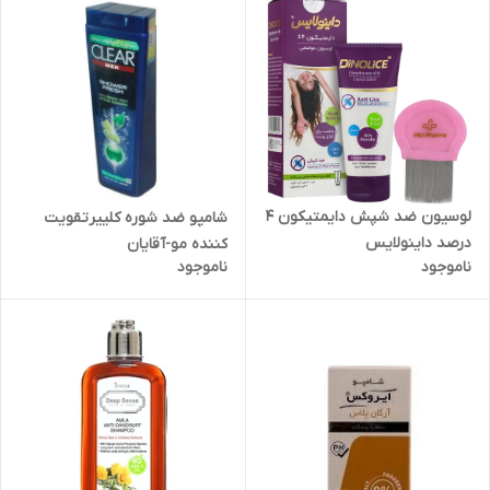
لوسیون ضد شپش دایمتیکون 4
شامپو ضد شوره کلییرتقویت
درصد داینولایس
کننده مو-آقایان
ناموجود
ناموجود