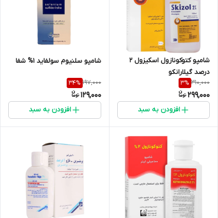
شامپو کتوکونازول اسکیزول 2
شامپو سلنیوم سولفاید 1% شفا
درصد گیلارانکو
197,000
310,000
34
%
3
%
129,000
299,000
افزودن به سبد
افزودن به سبد