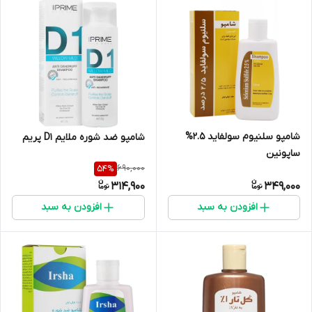
شامپو سلنیوم سولفاید 2.5%
شامپو ضد شوره ملایم D1 پریم
ساپونین
690,000
54
%
314,900
349,000
افزودن به سبد
افزودن به سبد