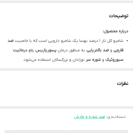
توضیحات
درباره محصول:
شامپو کل تار 1 درصد بهسا یک شامپو دارویی است که با خاصیت
ضد
قارچی
و
ضد باکتریایی
به منظور درمان
پسوریازیس
رفع
درماتیت
سبوروئیک
و
شوره سر
نوزادان و بزرگسالان استفاده می‌شود.
شامپو کل تار
ضد التهاب
،
ضد خارش
است و خاصیت ضد عفونی
کنندگی دارد.
نظرات
شامپو کول تار، مناسب برای رفع خارش و چربی سر و بدن
در هر 100 میلی لیتر از این شامپو 1 گرم کل تار موجود است.
شامپو گل تار در دسته دارویی
کراتوپلاستیک
ها قرار می گیرد که دارای
دسته‌بندی
:
خواص کراتولیتیک هست.
ضد شوره و خارش
کل تار علاوه بر
حذف سلول‌های مرده
جمع‌شده روی لایه خارجی سطح