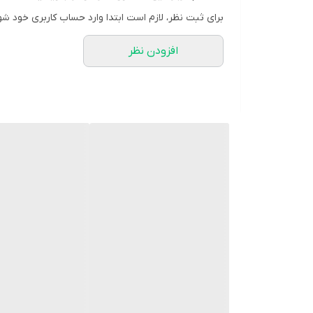
برای ثبت نظر، لازم است ابتدا وارد حساب کاربری خود شو
به‌خوبی تمیز می‌کند و با از بین بردن میکروب‌ها، از پوس
افزودن نظر
مسواک را نرم می‌کند. انعطاف پذیری بیش از حد الیاف 
با استفاده از خمیر دندان حاوی فلوراید کلگیت، سدی روی د