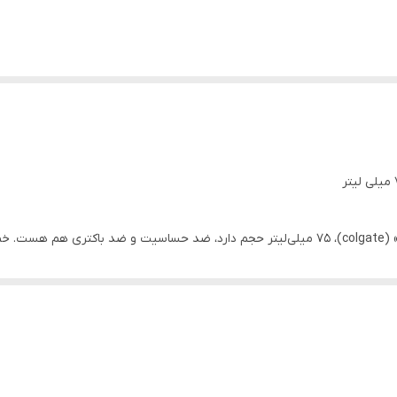
خمیر دندان مدل (Sensitive Pro-Relief) برند «کلگیت» (colgate)، 75 میلی‌لیتر حجم دارد، ضد 
. خمیر دندان کلگیت فلوراید دارد و بدون عصاره است.
یدگی دندان‌ها تاثیر زیادی دارد که به روش‌های متفاوت و در انواع مختلفی می‌
رف‌ترین انواع استفاده‌ی فلوراید است. توصیه می‌شود از خمیر دندان‌های حاوی
 وارد نشود. خمیر دندان‌ها به دسته‌های مختلفی تقسیم می‌شوند که از انواع آن
اشاره کرد. خمیر دندان‌ها نیز مانند اکثر محصولات بهداشتی باید متناسب با نی