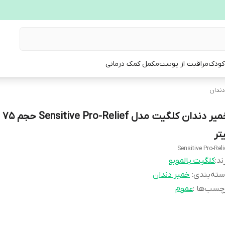
 کودک
مراقبت از پوست
مکمل کمک درمانی
دندان
خمیر د
تر
Sensitive Pro-Reli
ند:
کلگیت بالموبو
ته‌بندی
:
خمیر دندان
چسب‌ها :
عموم