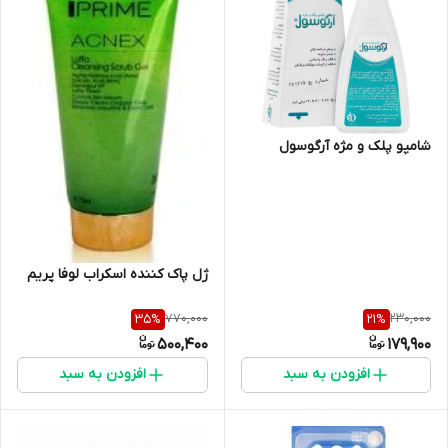
شامپو پلک و مژه آرگوسول
ژل پاک کننده اسکراب لوفا پریم
770,000
230,000
35
%
21
%
500,400
179,900
افزودن به سبد
افزودن به سبد