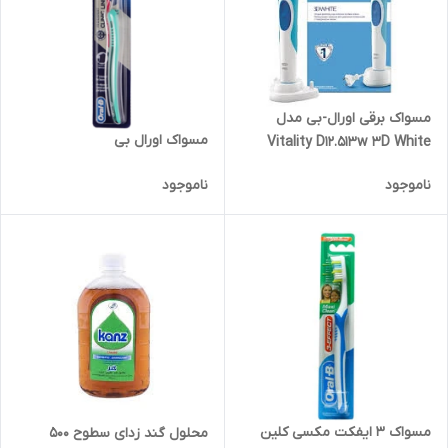
مسواک برقی اورال-بی مدل
مسواک اورال بی
Vitality D12.513w 3D White
ناموجود
ناموجود
مسواک 3 ایفکت مکسی کلین
محلول گند زدای سطوح 500