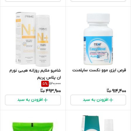
قرص ایزی موو نکست ساپلمنت
شامپو ملایم روزانه هیبی نورم
ان پلاس پریم
520,000
5
%
493,900
914,400
افزودن به سبد
افزودن به سبد