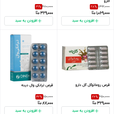
الارو
480,000
1,492,000
31
%
28
%
329,000
1,069,000
افزودن به سبد
افزودن به سبد
قرص روماتوگل گل دارو
قرص ترانکی وال دینه
150,000
450,000
42
%
26
%
87,000
329,000
افزودن به سبد
افزودن به سبد