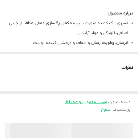
درباره محصول:
اسپری پاک کننده صورت سینره
مکمل پاکسازی عمقی منافذ
از چربی
اضافی، آلودگی و مواد آرایشی
آبرسان
،
رطوبت رسان
و شفاف و درخشان کننده پوست
اسپری پاک کننده صورت سینره
کاهش دهنده سایز منافذ
پوست
ضد التهاب و قرمزی
و تسکین دهنده و التیام بخش پوست
نظرات
تونر سینره کمک به
تسریع فرآیند ترمیم
و بازسازی پوست
افزایش
نرمی و لطافت
و شادابی پوست
حاوی
بابونه
،
اسطوخودوس
و
رزماری
دسته‌بندی
:
تونر پاک کننده صورت سینره
پوست معمولی و مختلط
تنظیم کننده ترشح چربی
برچسب‌ها :
عموم
فاقد الکل
،
فاقد پارابن
و فاقد مواد آسیب رسان و حساسیت زا
مناسب برای
انواع پوست