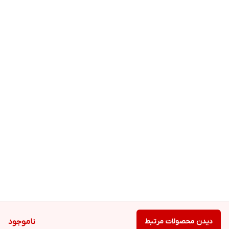
روی پوست صورت اسپری نموده و بعد از چند لحظه با پنبه پاک کنید.
هشدار مصرف:
در جای خشک، خنک و دور از تابش مستقیم نور آفتاب نگهداری شود.
دور از دسترس کودکان نگهداری شود.
دیدن محصولات مرتبط
ناموجود