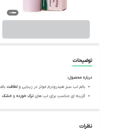
توضیحات
درباره محصول:
بالم لب سبز هیدرودرم موثر در زیبایی و
لطافت
باف
گزینه ای مناسب برای لب های
ترک خورده
و
خشک
ترمیم و بازسازی کننده بافت حساس لب
حاوی روغن های
کالاندولا
،
کرچک
و
جوجوبا
بالم لب هیدرودرم سبز تسکین دهنده التهاب
نظرات