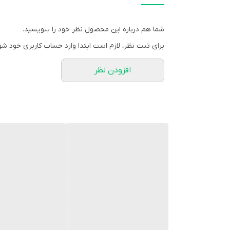
تامین کننده رطوبت لازم برای بافت لب
حاوی
ویتامین E
و پرو
ویتامین B5
شما هم درباره این محصول نظر خود را بنویسید.
فاقد هرگونه اسانس و رنگ
برای ثبت نظر، لازم است ابتدا وارد حساب کاربری خود شو
بالم لب سبز هیدرودرم قابل استفاده زیر رژ لب
افزودن نظر
روشن و شفاف کننده رنگ لب با داشتن
عصاره لیکو
مشخصات محصول:
برند:
هیدرودرم | Hydroderm
کشور سازنده:
ایران
نوع محصول:
کرم
شرکت سازنده:
پارس حیان
وبسایت مرجع:
www.hydroderm.co
محل مصرف:
لب
گروه:
ترمیم کننده لب