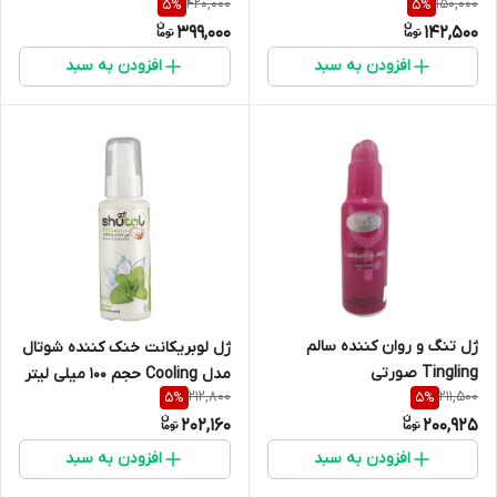
420,000
150,000
5
%
5
%
399,000
142,500
افزودن به سبد
افزودن به سبد
ژل تنگ و روان کننده سالم
ژل لوبریکانت خنک کننده شوتال
Tingling صورتی
مدل Cooling حجم 100 میلی لیتر
212,800
211,500
5
%
5
%
202,160
200,925
افزودن به سبد
افزودن به سبد