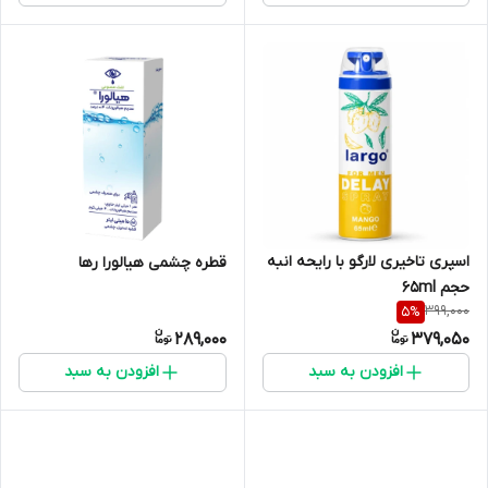
اسپری تاخیری لارگو با رایحه انبه
قطره چشمی هیالورا رها
حجم 65ml
399,000
5
%
289,000
379,050
افزودن به سبد
افزودن به سبد