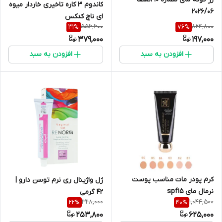
کاندوم 3 کاره تاخیری خاردار میوه
2026/06
ای ناچ کدکس
556,600
824,800
31
%
76
%
379,000
197,000
افزودن به سبد
افزودن به سبد
کرم پودر مات مناسب پوست
ژل واژینال ری نرم توسن دارو |
نرمال مای spf15
42 گرمی
328,000
1,044,500
22
%
40
%
253,800
625,000