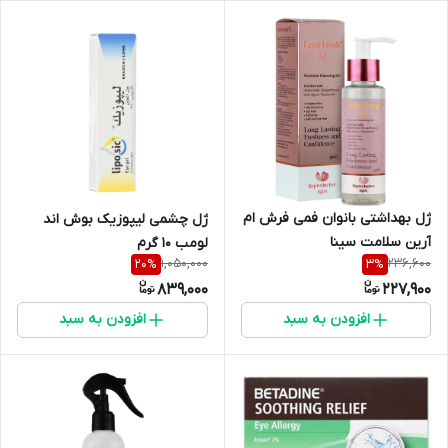
ژل بهداشتی بانوان فمی فرش ام
ژل چشمی لیپوزیک بوش اند
آرین سلامت سینا
لومب 10 گرم
1,050,000
236,600
20
%
3
%
839,000
227,900
افزودن به سبد
افزودن به سبد