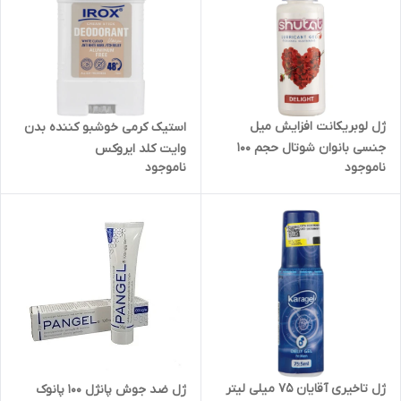
ژل لوبریکانت افزایش میل
استیک کرمی خوشبو کننده بدن
جنسی بانوان شوتال حجم 100
وایت کلد ایروکس
ناموجود
ناموجود
میلی لیتر
ژل تاخیری آقایان 75 میلی لیتر
ژل ضد جوش پانژل 100 پانوک