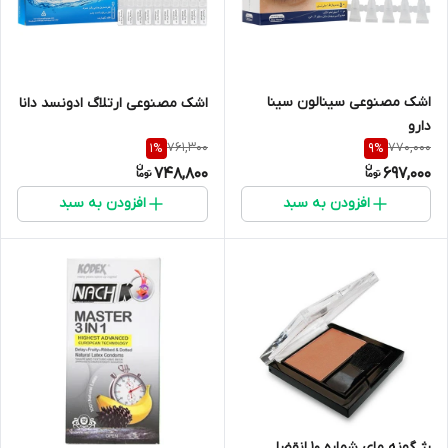
اشک مصنوعی سینالون سینا
اشک مصنوعی ارتلاگ ادونسد دانا
دارو
761,300
770,000
1
%
9
%
748,800
697,000
افزودن به سبد
افزودن به سبد
رژ گونه مای شماره 10 انقضا