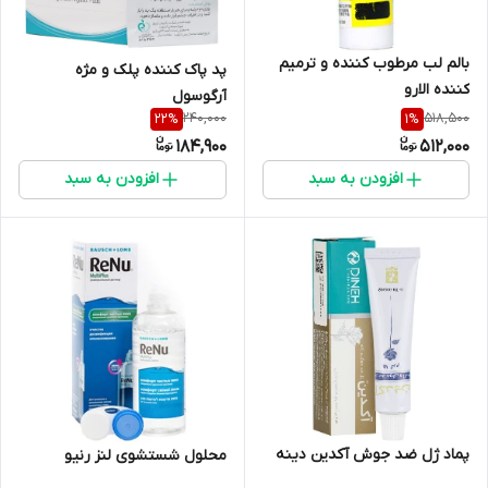
بالم لب مرطوب کننده و ترمیم
پد پاک کننده پلک و مژه
کننده الارو
آرگوسول
240,000
518,500
22
%
1
%
184,900
512,000
افزودن به سبد
افزودن به سبد
پماد ژل ضد جوش آکدین دینه
محلول شستشوی لنز رنیو