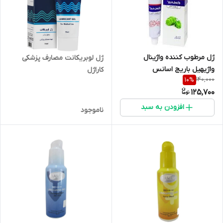
ژل مرطوب کننده واژینال
ژل لوبریکانت مصارف پزشکی
واژیهیل باریج اسانس
کاراژل
140,000
10
%
125,700
افزودن به سبد
ناموجود