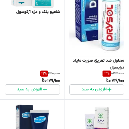
شامپو پلک و مژه آرگوسول
محلول ضد تعریق صورت مایلد
درایسول
230,000
833,600
21
%
13
%
179,900
719,900
افزودن به سبد
افزودن به سبد