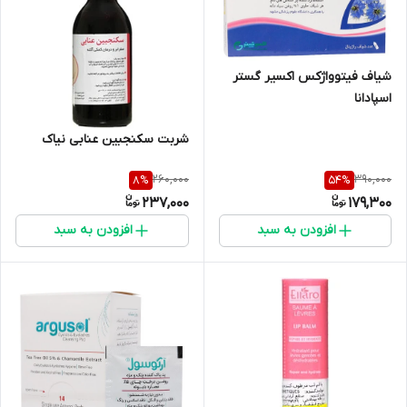
شیاف فیتوواژکس اکسیر گستر
اسپادانا
شربت سکنجبین عنابی نیاک
260,000
390,000
8
%
54
%
237,000
179,300
افزودن به سبد
افزودن به سبد