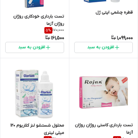
قطره چشمی اپتی ژل
تست بارداری خودکاری روژان
روژان آزما
170,000
5
%
161,500
1,099,000
افزودن به سبد
افزودن به سبد
تست بارداری کاستی روژان روژان
محلول شستشو لنز کلاریوم 120
آزما
میلی لیتری