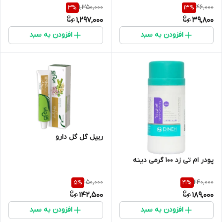
1,350,000
46,000
3
%
13
%
1,297,000
39,800
افزودن به سبد
افزودن به سبد
ریپل گل گل دارو
پودر ام تی زد 100 گرمی دینه
150,000
240,000
5
%
21
%
142,500
189,000
افزودن به سبد
افزودن به سبد