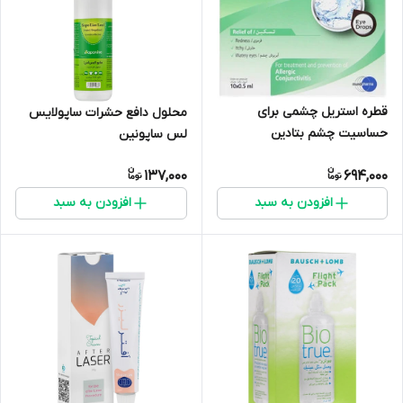
قطره استریل چشمی برای
محلول دافع حشرات ساپولایس
حساسیت چشم بتادین
لس ساپونین
137,000
694,000
افزودن به سبد
افزودن به سبد