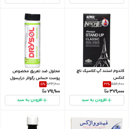
کاندوم استند آپ کلاسیک ناچ
محلول ضد تعریق مخصوص
کدکس
پوست حساس رگولار درایسول
833,600
556,600
5
%
31
%
791,900
379,000
افزودن به سبد
افزودن به سبد