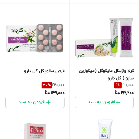
کرم واژینال مایکوگل (میکوزین
قرص سالویگل گل دارو
سابق) گل دارو
240,000
220,000
37
%
9
%
149,000
199,900
افزودن به سبد
افزودن به سبد