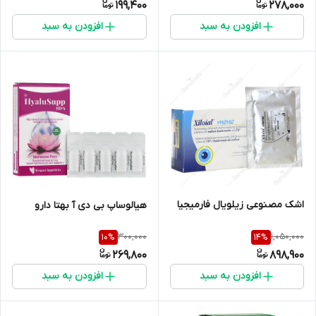
199,400
278,000
افزودن به سبد
افزودن به سبد
اشک مصنوعی زیلویال فارمیجیا
هیالوساپ بی دی آ بهتا دارو
300,000
1,050,000
10
%
14
%
269,800
898,900
افزودن به سبد
افزودن به سبد