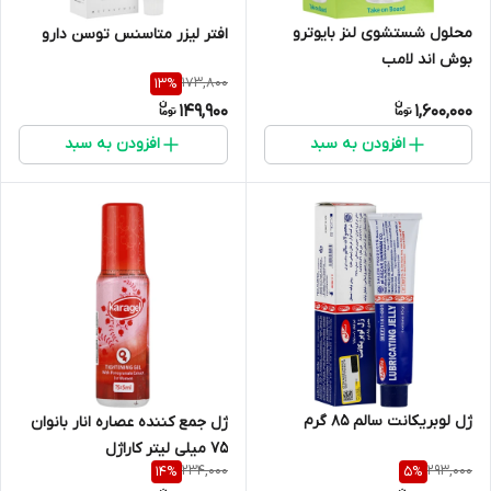
محلول شستشوی لنز بایوترو
افتر لیزر متاسنس توسن دارو
بوش اند لامب
173,800
13
%
149,900
1,600,000
افزودن به سبد
افزودن به سبد
ژل لوبریکانت سالم 85 گرم
ژل جمع کننده عصاره انار بانوان
75 میلی لیتر کاراژل
234,000
293,000
14
%
5
%