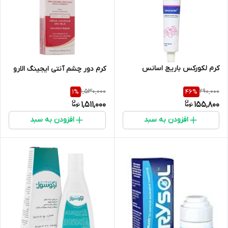
کرم لکورکس باریج اسانس
کرم دور چشم آنتی ایجینگ الارو
1,530,000
290,000
1
%
46
%
1,511,000
155,800
افزودن به سبد
افزودن به سبد