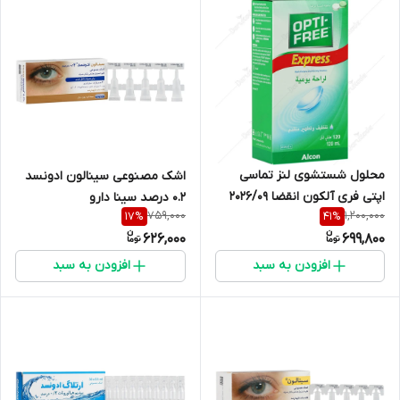
محلول شستشوی لنز تماسی
اشک مصنوعی سینالون ادونسد
اپتی فری آلکون انقضا 2026/09
0.2 درصد سینا دارو
759,000
1,200,000
17
%
41
%
626,000
699,800
افزودن به سبد
افزودن به سبد