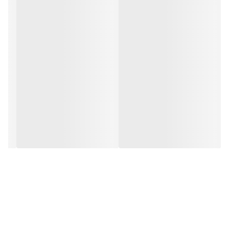
مشخصه ها:
حاوی 60 میلی گرم آهن و 400 میکروگرم فولیک اسید
موارد مصرف:
کمک به تامین آهن موردنیاز بدن جلوگیری از کم خونی ناشی از فقر آهن
تامین ویتامین ب9 مورد نیاز بدن کمک به ساخت گلبول قرمز و فعالیت
سیستم اعصاب
روش مصرف:
روزانه یک عدد قرص همراه با یک لیوان آب و یا طبق دستور پزشک
مصرف گردد.
هشدار مصرف:
عوارض جانبی: در صورت بروز هرگونه عوارض جانبی از جمله حالت تهوع