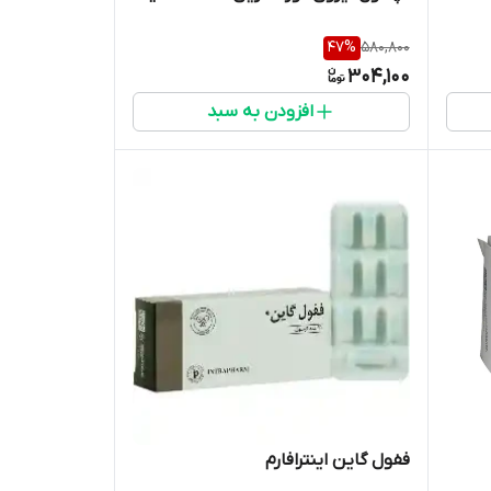
47
%
580,800
304,100
افزودن به سبد
ففول گاین اینترافارم