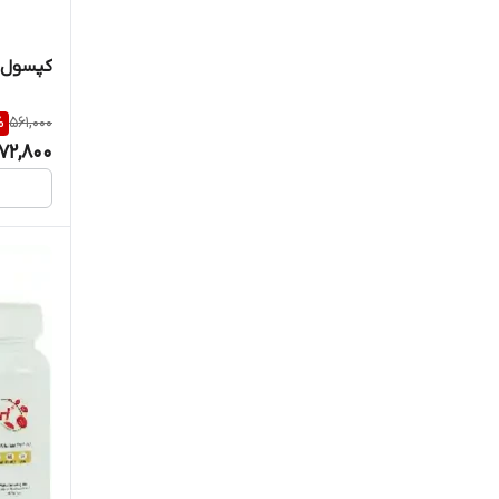
استار ویت
کپسول ف
اس تی پی فارما
%
561,000
72,800
اسی
اکسیر
الحاوی
امین
امی ویتال
اهران تجارت
ایران دارو