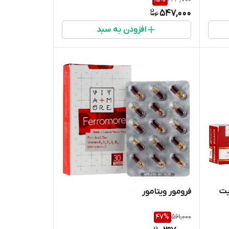
547,000
افزودن به سبد
فرومور ویتامور
47
%
561,000