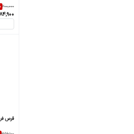
%
200,000
سنتروویت
184,900
سنتکس
سوپرابیون
سیمرغ دارو عطار
شاری
شایگان
شهردارو
عبیدی
قرص فرو
فارما لایف
%
356,100