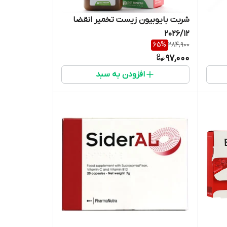
شربت بایوبیون زیست تخمیر انقضا
2026/12
65
%
284,900
97,000
افزودن به سبد