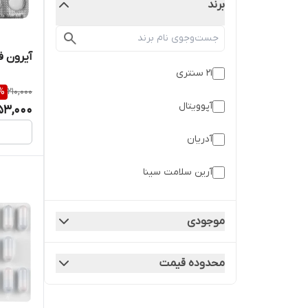
برند
آیرون ف
21 سنتری
%
210,000
آپوویتال
53,000
آدریان
آرین سلامت سینا
آلتون
موجودی
آنی درمان
محدوده قیمت
آوه سینا
ابیان