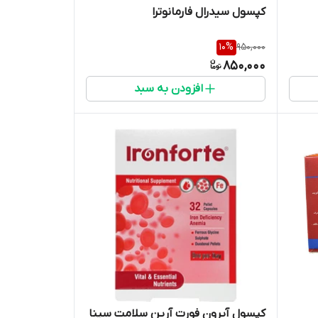
کپسول سیدرال فارمانوترا
10
%
950,000
850,000
افزودن به سبد
کپسول آیرون فورت آرین سلامت سینا