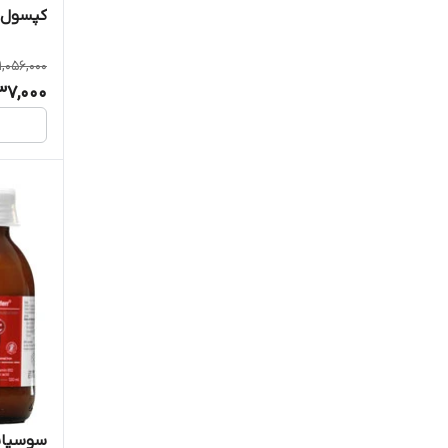
جالینوس
کپسول فرامک
جهان فارمد آریا
1,056,000
37,000
جی وی آی
چوا فارم
خوارزمی
داروپخش
داروسازان ماد
داروسازی حکیم
دانا
سوسپانس
دایونیکس فارما