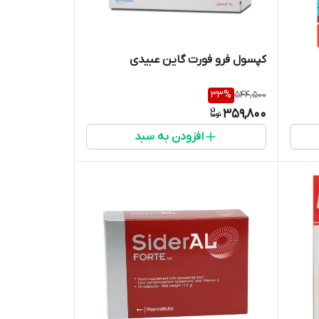
کپسول فرو فورت گاین عبیدی
33
%
544,500
359,800
افزودن به سبد