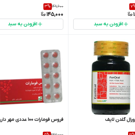
3
%
149,600
7
145,000
افزودن به سبد
افزودن به سبد
رال گلدن لایف
فروس فومارات 100 عددی مهر دارو
5
%
297,000
21