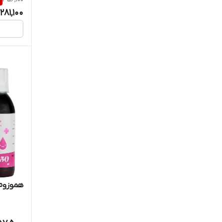
فارما میکس
281,100
فارمانوترا
فرش مورنینگ
فرنوش دارو طب
فیشر فلکسان
کپتوسیدر
کریوگارد
کیش مدیفارم
هموزوم 
کیمیا آرا
کیمیا کالای رازی