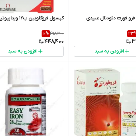
رو فورت دئودنال عبیدی
کپسول فروگلوبین ب12 ویتابیوتیکس
10
%
498,300
33
448,400
3
افزودن به سبد
افزودن به سبد