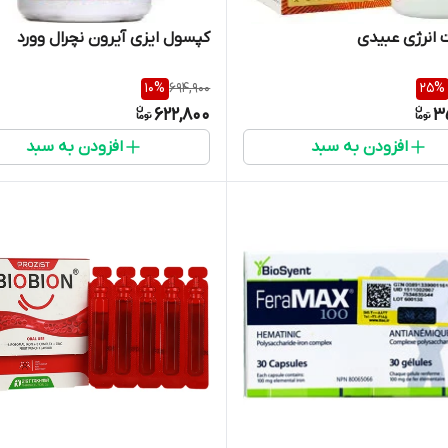
 انرژی عبیدی
کپسول ایزی آیرون نچرال وورد
10
%
694,900
25
%
622,800
3
افزودن به سبد
افزودن به سبد