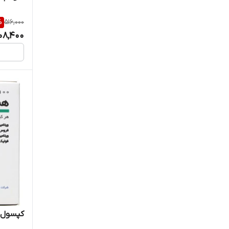
دوبیس
%
516,000
08,400
رازک
رزاویت
رستاژن
رها
روز دارو
زهراوی
زیست تخمیر
کپسول ه
ساپلکس