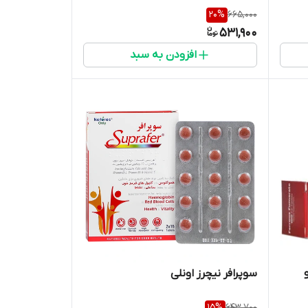
20
%
665,000
531,900
افزودن به سبد
سوپرافر نیچرز اونلی
15
%
643,700