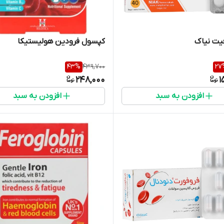
یت نیاک
کپسول فرودین هولیستیکا
43
%
439,700
27
248,000
1
افزودن به سبد
افزودن به سبد