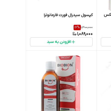
کپسول سیدرال فورت فارمانوترا
16
%
1,300,000
1,089,000
افزودن به سبد