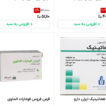
5
%
53,800
20
51,110
4
افزودن به سبد
افزودن به سبد
ماتینیک ایران دارو
قرص فروس فومارات الحاوی