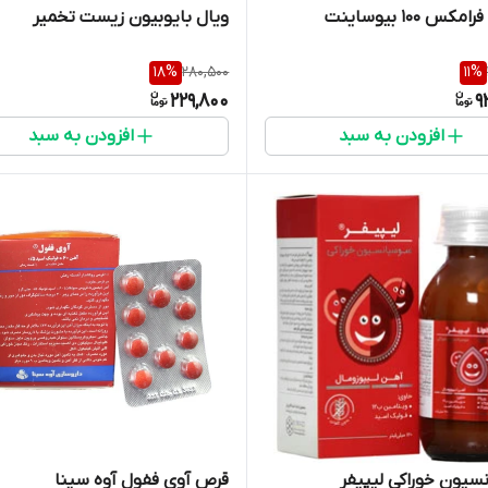
س 100 بیوساینت
ویال بایوبیون زیست تخمیر
18
%
280,500
11
%
229,800
9
افزودن به سبد
افزودن به سبد
یون خوراکی لیپیفر
قرص آوی ففول آوه سینا