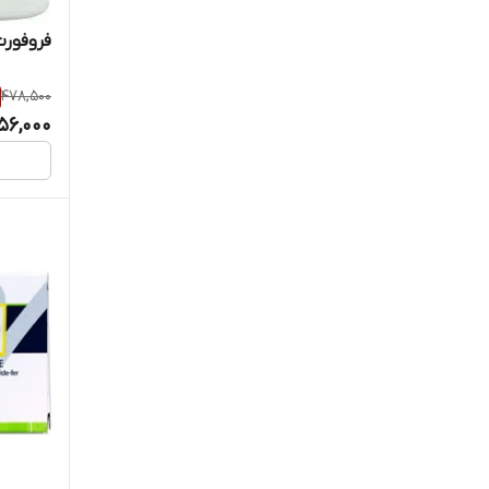
اینترافارم
فروفورت
بایو فرمولا
478,500
56,000
برونسون
بنیان سلامت کسری
بهشاد دارو
بیوساینت
پرفورمنس اج
تریتا داروی آرتا
تسنیم