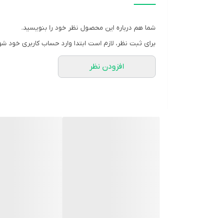
تعداد در بسته:
120 عدد
گروه:
اچ ام بی
شما هم درباره این محصول نظر خود را بنویسید.
سن مصرف:
بالای 18 سال
برای ثبت نظر، لازم است ابتدا وارد حساب کاربری خود شو
وب سایت:
www.genestar.us
افزودن نظر
شرکت سازنده:
ایساتیس دارو پارس
مشخصه ها:
به ازای هر 3 قرص خوراکی حاوی کلسیم بتا هیدروکسی بتا متیل بوتیرات مونوهیدرات 1000 میلی گرم
موارد مصرف:
در صورت رژیم غذایی متناسب و فعالیت بدنی، موثر در 
استقامت پیشگیری و کاهش کوفتگی عضلانی تسریع بهبودی 
گلوتامین) تنظیم کننده ایمنی