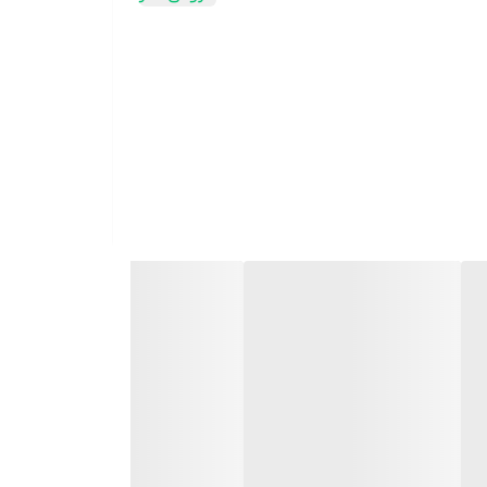
 عضلات پس از مسابقات و تمرینات ورزشی و افزایش
ران سرطانی، ایدزی و ترومایی (همراه با آرژنین و