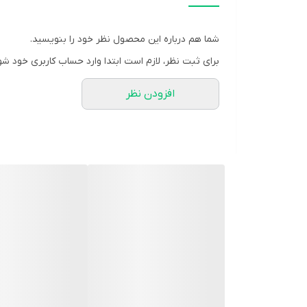
سایز:
50 میلی لیتر
محل مصرف:
بدن
شما هم درباره این محصول نظر خود را بنویسید.
تحت لیسانس:
کانادا
برای ثبت نظر، لازم است ابتدا وارد حساب کاربری خود شو
گروه:
ضد تعریق
افزودن نظر
شرکت سازنده:
کیانا آرسس ایرانیان
وب سایت:
www.berdon.co
کد بهداشتی:
38/12213
مشخصه ها:
کاملا گیاهی و بدون مواد معطر و آروماتیک کنترل غدد 
کنندگی مناسب انواع پوست حاوی پودر جوانه گندم، روغ
توضیحات:
این محصول با خاصیت ضد باکتری و ضد قارچ جهت استفاده