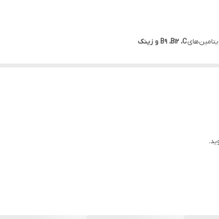
یتامین‌های
B9 ،B12 ،C و زینک
ایمنی
 پوست و مو
به دلیل دارا بودن آهن با ملح
بیس گلایسینات
ید.