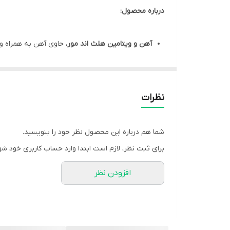
درباره محصول:
آهن و ویتامین هلث اند مور
، حاوی آهن به همراه و
کمک به تولید گلبول‌های قرمز و رفع کم خونی
دارای خواص آنتی اکسیدانی و تقویت کننده سیستم 
آهن و ویتامین
، داری اثرات مطلوب در حفظ سلامت
نظرات
محصولی با
جذب بالا و آسان و عوارض گوارشی پایین
شما هم درباره این محصول نظر خود را بنویسید.
مشخصات محصول:
برای ثبت نظر، لازم است ابتدا وارد حساب کاربری خود شو
برند:
هلث اند مور | Health And More
افزودن نظر
گروه:
آهن
کشور سازنده:
ایران
نوع محصول:
کپسول
تعداد در بسته:
30 عدد