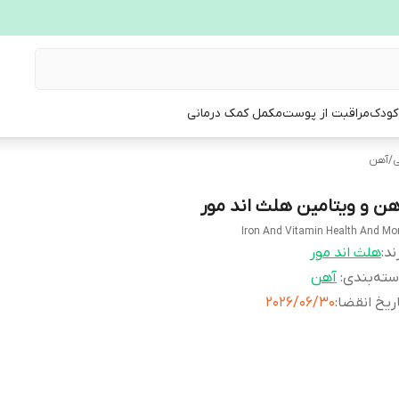
 کودک
مراقبت از پوست
مکمل کمک درمانی
ی
/
آهن
هن و ویتامین هلث اند مور
Iron And Vitamin Health And Mo
ند:
هلث اند مور
ته‌بندی
:
آهن
ریخ انقضا
:
2026/06/30