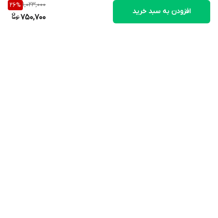
1,023,000
26
%
افزودن به سبد خرید
750,700
برگشت به بالا
ارسال ویژه
پشتیبانی ویژه