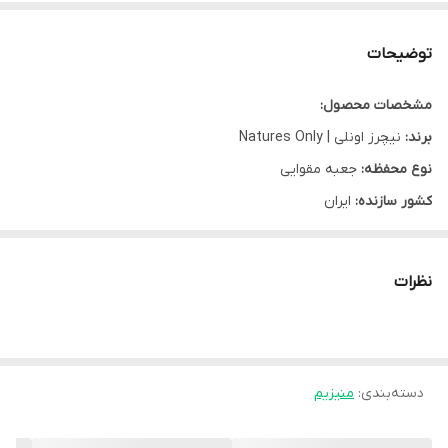
توضیحات
مشخصات محصول:
برند:
نیچرز اونلی | Natures Only
نوع محفظه:
جعبه مقوایی
کشور سازنده:
ایران
نوع محصول:
ساشه
شرکت سازنده:
آبا دارو طب
نظرات
وبسایت مرجع:
www.naturesonly.com
گروه:
منیزیم
طعم:
پرتقال
دسته‌بندی
:
تعداد در بسته:
30 عدد
منیزیم
مشخصه ها: