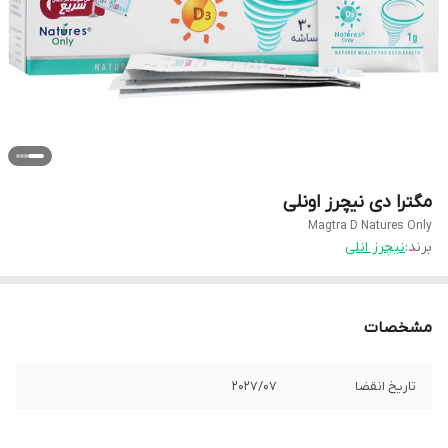
مگترا دی نیچرز اونلی
Magtra D Natures Only
برند:
نیچرز انلی
مشخصات
تاریخ انقضا
2027/07