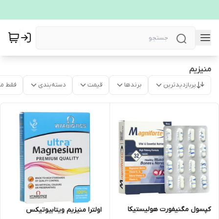
منیزیم
پربازدیدترین
برندها
قیمت
دسته‌بندی
فقط م
کپسول مگنیفورت هولیستیکا
اولترا منیزیم ویتابیوتیکس