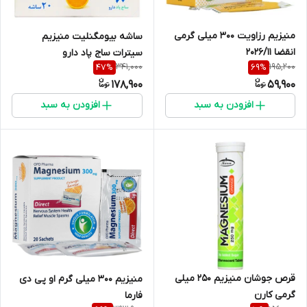
منیزیم رزاویت 300 میلی گرمی
ساشه بیومگنلیت منیزیم
انقضا 2026/11
سیترات ساج پاد دارو
341,000
195,200
47
%
69
%
178,900
59,900
افزودن به سبد
افزودن به سبد
قرص جوشان منیزیم 250 میلی
منیزیم 300 میلی گرم او پی دی
گرمی کارن
فارما