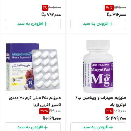
805,200
535,100
1
%
40
%
792,000
316,000
افزودن به سبد
افزودن به سبد
منیزیم سیترات و ویتامین ب6
منیزیم 250 میلی گرم 30 عددی
نوتری پاد
اکسیر آفرین آریا
269,000
825,000
37
%
41
%
169,000
479,700
افزودن به سبد
افزودن به سبد