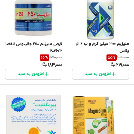
منیزیم 300 میلی گرم و ب 6 ام
قرص منیزیم 250 جالینوس انقضا
پلاس
2026/12
550,000
494,000
66
%
55
%
183,000
219,000
افزودن به سبد
افزودن به سبد