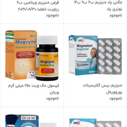
مگنی پاد منیزیم ب6 ب9 ب12
قرص منیزیم ویتامین ب6
نوتری پاد
رزاویت انقضا 2026/09/30
ناموجود
ناموجود
منیزیم بیس گلایسینات
کپسول مگ ویت 250 میلی گرم
یوروویتال
ویتان
ناموجود
ناموجود