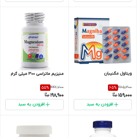
ویتاول مگنیبان
منیزیم ماتراسی 300 میلی گرم
442,700
465,300
55
%
65
%
198,900
159,000
افزودن به سبد
افزودن به سبد