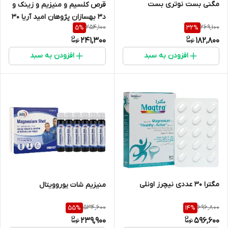
مگنی بست نوتری بست
قرص کلسیم و منیزیم و زینک و
د3 بهسازان پژوهان امید آریا 30
254,100
269,100
5
%
32
%
عدد
241,300
182,800
افزودن به سبد
افزودن به سبد
مگترا 30 عددی نیچرز اونلی
منیزیم شات یوروویتال
534,600
696,800
55
%
14
%
239,900
596,600