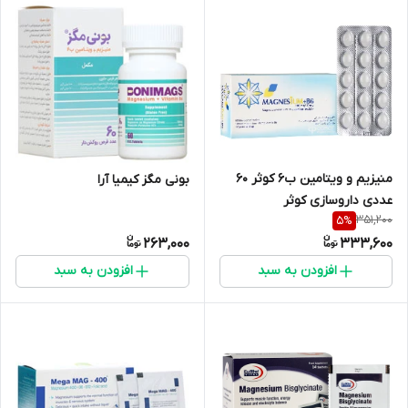
منیزیم و ویتامین ب6 کوثر 60
بونی مگز کیمیا آرا
عددی داروسازی کوثر
351,200
5
%
263,000
333,600
افزودن به سبد
افزودن به سبد