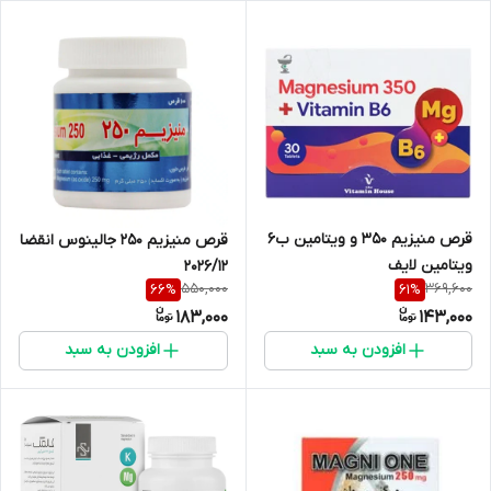
قرص منیزیم 350 و ویتامین ب6
قرص منیزیم 250 جالینوس انقضا
ویتامین لایف
2026/12
550,000
369,600
66
%
61
%
183,000
143,000
افزودن به سبد
افزودن به سبد