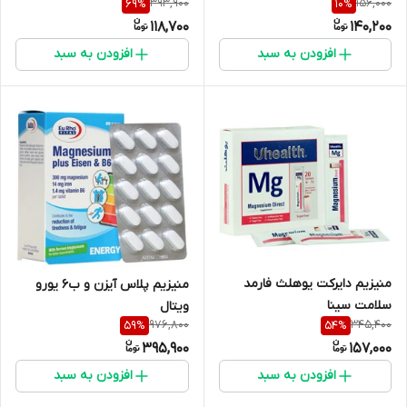
393,900
156,000
69
%
10
%
118,700
140,200
افزودن به سبد
افزودن به سبد
منیزیم دایرکت یوهلث فارمد
منیزیم پلاس آیزن و ب6 یورو
سلامت سینا
ویتال
976,800
345,400
59
%
54
%
395,900
157,000
افزودن به سبد
افزودن به سبد