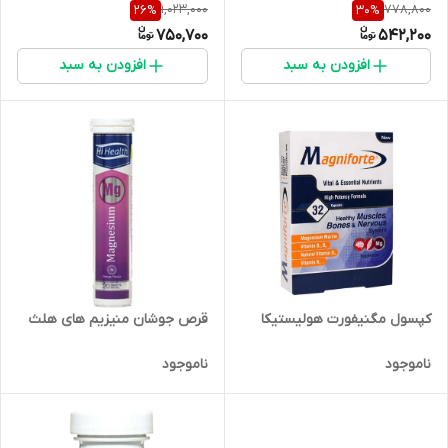
1,023,000
778,800
26
%
30
%
750,700
542,200
افزودن به سبد
افزودن به سبد
قرص جوشان منیزیم های هلث
کپسول مگنیفورت هولیستیکا
ناموجود
ناموجود