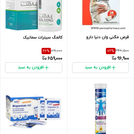
قرص مگنی وان دنیا دارو
کالمگ سیترات سمانیک
891,000
346,500
26
%
72
%
659,000
96,900
افزودن به سبد
افزودن به سبد