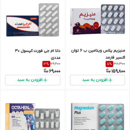
منیزیم پلاس ویتامین ب 6 توان
دانا ام جی فورت کپسول 30
اکسیر فارمد
عددی
79,200
168,300
12
%
5
%
69,000
159,800
افزودن به سبد
افزودن به سبد