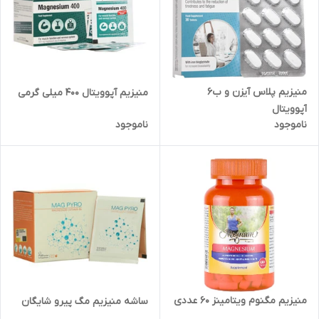
منیزیم پلاس آیزن و ب6
منیزیم آپوویتال 400 میلی گرمی
آپوویتال
ناموجود
ناموجود
منیزیم مگنوم ویتامینز 60 عددی
ساشه منیزیم مگ پیرو شایگان