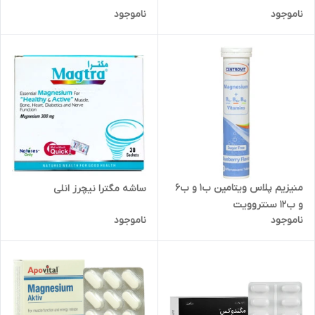
ناموجود
ناموجود
منیزیم پلاس ویتامین ب1 و ب6
ساشه مگترا نیچرز انلی
و ب12 سنتروویت
ناموجود
ناموجود