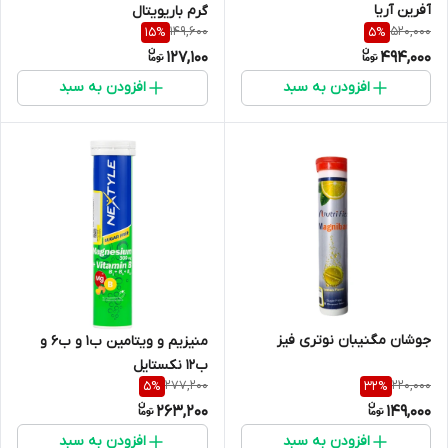
آفرین آریا
گرم باریویتال
149,600
520,000
15
%
5
%
127,100
494,000
افزودن به سبد
افزودن به سبد
جوشان مگنیبان نوتری فیز
منیزیم و ویتامین ب1 و ب6 و
ب12 نکستایل
277,200
220,000
5
%
32
%
263,200
149,000
افزودن به سبد
افزودن به سبد