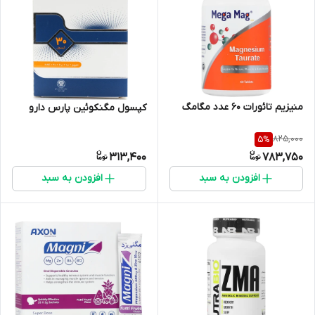
منیزیم تائورات 60 عدد مگامگ
کپسول مگنکوئین پارس دارو
825,000
5
%
313,400
783,750
افزودن به سبد
افزودن به سبد