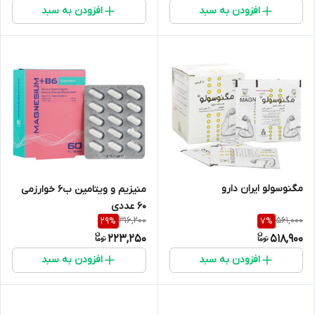
افزودن به سبد
افزودن به سبد
مگنوسولو ایران دارو
منیزیم و ویتامین ب6 خوارزمی
60 عددی
316,200
561,000
29
%
7
%
223,250
518,900
افزودن به سبد
افزودن به سبد