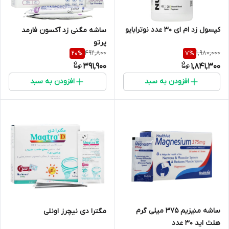
کپسول زد ام ای 30 عدد نوترابایو
ساشه مگنی زد آکسون فارمد
پرتو
492,800
1,980,000
20
%
7
%
391,900
1,841,300
افزودن به سبد
افزودن به سبد
ساشه منیزیم 375 میلی گرم
مگترا دی نیچرز اونلی
هلث اید 30 عدد