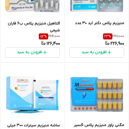
منیزیم پلاس دکتر اید 30 عدد
اکتاهیل منیزیم پلاس ب6 فاران
شیمی
264,000
297,000
52
%
23
%
126,400
226,900
افزودن به سبد
افزودن به سبد
مگنی پاور منیزیم پلاس اکسیر
ساشه منیزیم سیترات 300 میلی