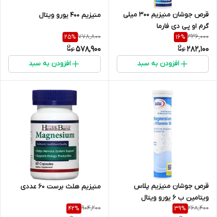
قرص جوشان منیزیم 300 میلی
منیزیم 400 یورو ویتال
گرم او پی دی فارما
778,800
336,000
25
%
16
%
578,900
282,100
افزودن به سبد
افزودن به سبد
قرص جوشان منیزیم پلاس
منیزیم هلث برست 60 عددی
ویتامین ب 6 یورو ویتال
904,200
268,400
42
%
39
%