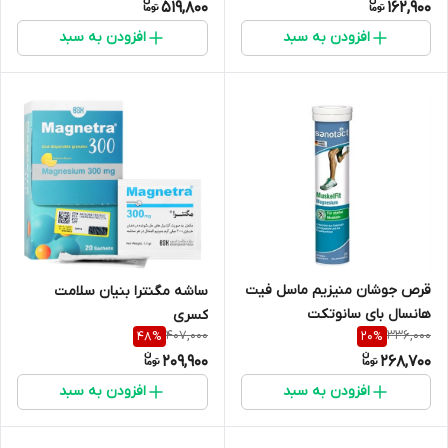
519,800
162,900
افزودن به سبد
افزودن به سبد
قرص جوشان منیزیم ماسل فیت
ساشه مگنترا بنیان سلامت
هانسال بای سانوتکت
کسری
407,000
336,000
48
%
20
%
209,900
268,700
افزودن به سبد
افزودن به سبد