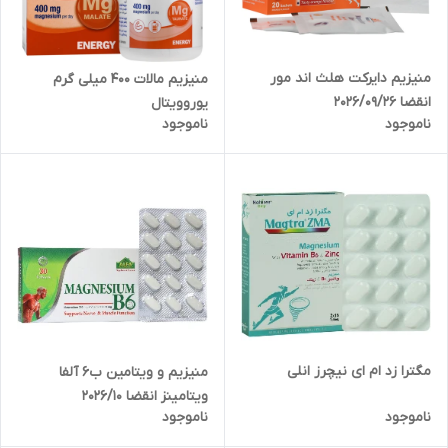
منیزیم دایرکت هلث اند مور
منیزیم مالات 400 میلی گرم
انقضا 2026/09/26
یوروویتال
ناموجود
ناموجود
مگترا زد ام ای نیچرز انلی
منیزیم و ویتامین ب6 آلفا
ویتامینز انقضا 2026/10
ناموجود
ناموجود