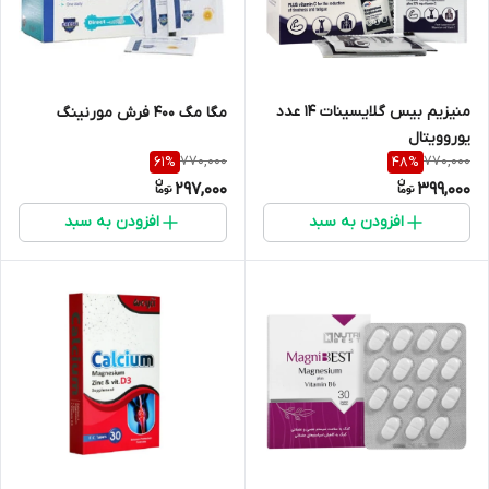
منیزیم بیس گلایسینات 14 عدد
مگا مگ 400 فرش مورنینگ
یوروویتال
770,000
770,000
61
%
48
%
297,000
399,000
افزودن به سبد
افزودن به سبد