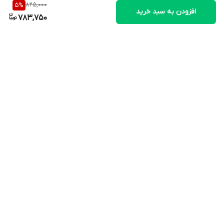
825,000
5
%
افزودن به سبد خرید
783,750
برگشت به بالا
ارسال ویژه
پشتیبانی ویژه