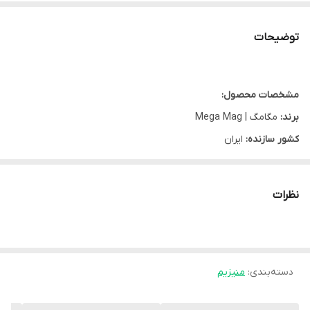
توضیحات
مشخصات محصول:
برند:
مگامگ | Mega Mag
کشور سازنده:
ایران
نوع محصول:
قرص
نوع محفظه:
قوطی پلاستیکی
نظرات
گروه:
منیزیم
شرکت سازنده:
سمر طب درمان
تعداد در بسته:
60 عدد
دسته‌بندی
:
منیزیم
مشخصه ها: