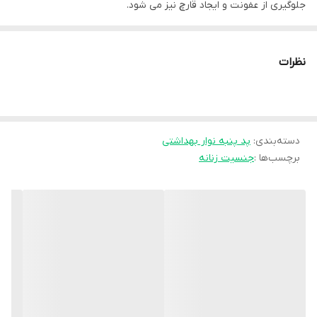
جلوگیری از عفونت و ایجاد قارچ نیز می شود.
این پد اجازه‌ی ایجاد و گسترش بوهای ناخواسته حاصل از ترشح را نمی
نظرات
دهد و آن ها را جذب می کند. بهترین زمان برای استفاده از این محصول
بعد از دوران قاعدگی است که ترشحات زیاد است، با استفاده از این
محصول دیگر هیچ نگرانی راجع به کثیف شدن لباس زیرتان و یا انتشار
دسته‌بندی
:
پد پنبه نوار بهداشتی
بو به خارج نخواهید داشت و استفاده از آن باعث می شود که طراوت و
برچسب‌ها :
جنسیت زنانه
پاکیزگی خود را حفظ کنید.
این محصول برای جذب ترشحات روزانه بسیار مفید است که رویه
مناسب این محصول کتانی بوده و برای پوست های حساس موثر بوده که
هیچ حساسیتی را ایجاد نخواهد کرد و بسیار جذاب است. ضمن اینکه
بسته بندی این محصول رنگی بوده با تعداد 20 عدد در بسته.