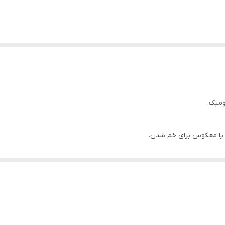
ومیک.
یا معکوس برای خم شدن.