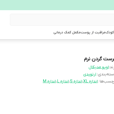
 کودک
مراقبت از پوست
مکمل کمک درمانی
رست گردن نرم
ند:
اوپو مدیکال
ته‌بندی
:
ارتوپدی
چسب‌ها :
اندازه XL
،
اندازه S
،
اندازه L
،
اندازه M