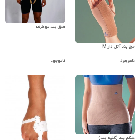
فتق بند دوطرفه
مچ بند آتل دار M
ناموجود
ناموجود
شکم بند (کلیه بند)