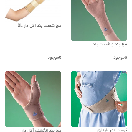
مچ شست بند آتل دار XL
مج بند و شست بند
ناموجود
ناموجود
کرست کمر بارداری
مج بند انگشتی آتل دار