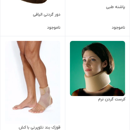
پاشنه طبی
دور گردنی الیافی
ناموجود
ناموجود
کرست گردن نرم
قوزک بند نئوپرنی با کش