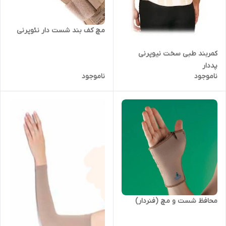
مچ کف بند شست دار نئوپرنی
کمربند طبی سخت نیوپرنی
پددار
ناموجود
ناموجود
محافظ شست و مچ (فنردار)