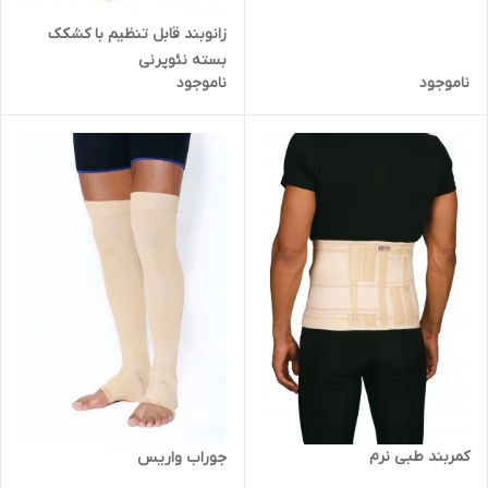
زانوبند قابل تنظیم با کشکک
بسته نئوپرنی
ناموجود
ناموجود
کمربند طبی نرم
جوراب واریس