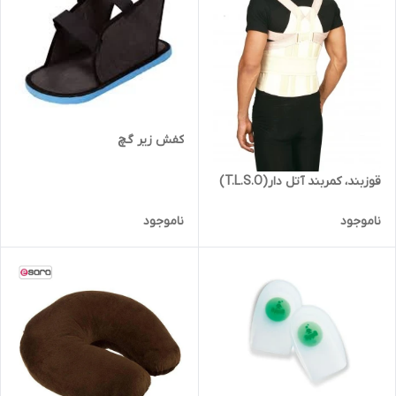
کفش زیر گچ
قوزبند، کمربند آتل دار(T.L.S.O)
ناموجود
ناموجود