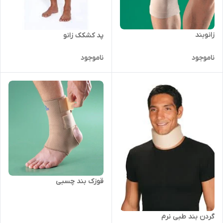
زانوبند
پد کشکک زانو
ناموجود
ناموجود
قوزک بند چسبی
گردن بند طبی نرم