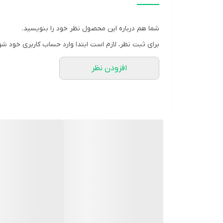
کشور سازنده:
فرانسه
محل مصرف:
پوست
شما هم درباره این محصول نظر خود را بنویسید.
گروه:
ترمیم کننده زخم، سوختگی و اسکار
برای ثبت نظر، لازم است ابتدا وارد حساب کاربری خود شو
شرکت سازنده:
بایودرما
افزودن نظر
وب سایت:
www.bioderma.com
کد بهداشتی:
7082194958908244
مشخصه ها:
اسید هیالورونیک دارای بافت غیر چرب و غیر چسبناک با
تسکین دهنده پوست مقاوم در برابر آب ضد حساسیت ف
روش مصرف:
پیش از قرار گرفتن در معرض آفتاب ، روی پوست ناحیه مو