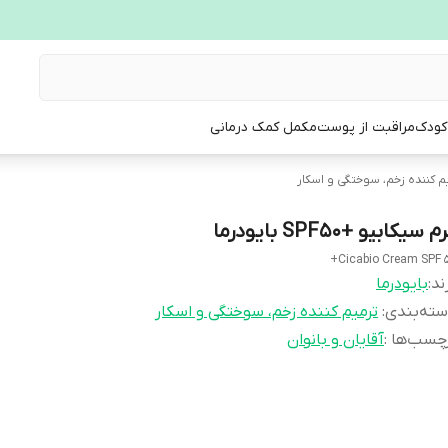
 کودک
مراقبت از پوست
مکمل کمک درمانی
م کننده زخم، سوختگی و اسکار
م سیکابیو +SPF50 بایودرما
Cicabio Cream SPF 5
ند:
بایودرما
ته‌بندی
:
ترمیم کننده زخم، سوختگی و اسکار
چسب‌ها :
آقایان و بانوان