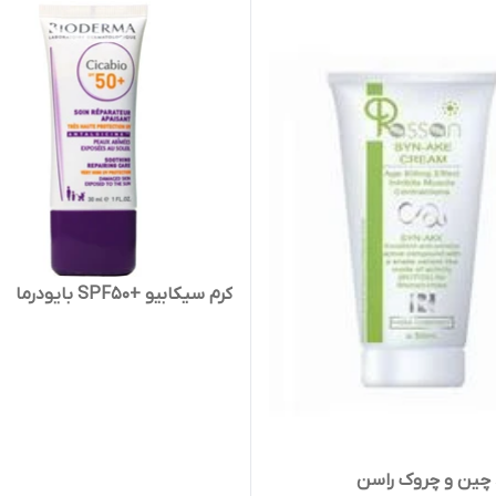
کرم سیکابیو +SPF50 بایودرما
 چین و چروک راسن