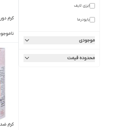
ایزی لایف
کرم دور
بایودرما
پریم
ناموجود
موجودی
پنبه ریز
محدوده قیمت
راسن
سیگنال
شون
متفرقه
ناچ کدکس
کرم ضدآف