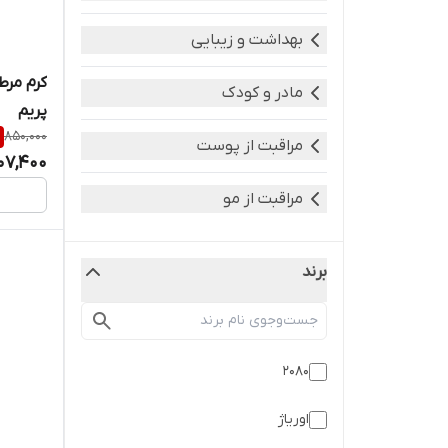
بهداشت و زیبایی
مادر و کودک
پریم
850,000
مراقبت از پوست
07,400
مراقبت از مو
برند
2080
اوریاژ