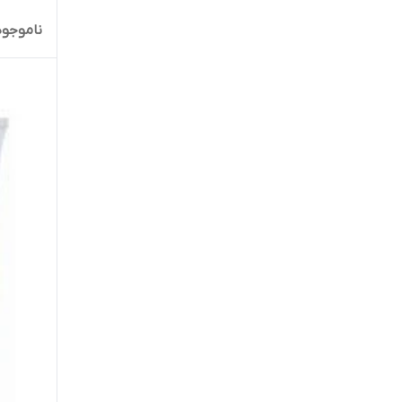
نیوآ
ناموجود
هسل