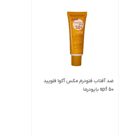
ضد آفتاب فتودرم مکس آکوا فلویید
spf 50 بایودرما