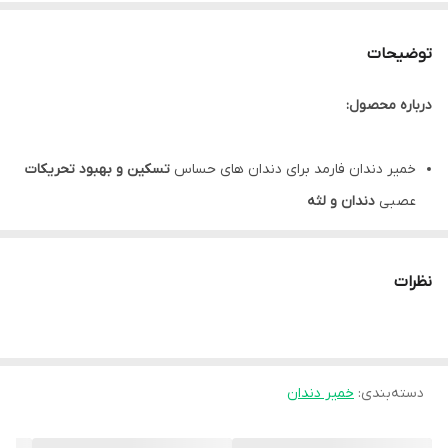
توضیحات
درباره محصول:
خمیر دندان فارمد برای دندان های حساس
تسکین و بهبود تحریکات
عصبی
دندان و لثه
مناسب جهت
مصرف روزانه
،
رفع پلاک
های دندانی و جلوگیری از ایجاد
آن
نظرات
خمیر دندان فارمد برای دندان های حساس
استحکام بخشی به مینا
ی
دندان ها
دارای
رایحه خوش
در بسته بندی
تیوپ 100 گرمی
دسته‌بندی
:
خمیر دندان