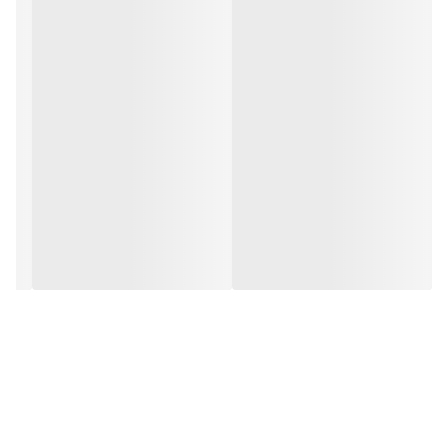
مشخصات محصول:
برند:
فارمد | Pharmed
کشور سازنده:
ایران
نوع محفظه:
تیوپ
سایز:
100 گرم
شرکت سازنده:
دکتر اخوی
وبسایت مرجع:
www.akhavilab.com
محل مصرف:
دندان
نوع محصول:
خمیر دندان
گروه:
خمیردندان
کد بهداشتی:
56/13980
مشخصه ها: