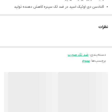
اکتادسن دی اوئیک اسید در ضد لک سینره کاهش دهنده تولید
تیروزیناز و رفع لک
کمپلکس ویتامین A، ویتامین E، ویتامین C، باعث بازسازی، محافظت،
نظرات
روشن شدن و افزایش سنتز کلاژن در پوست
کرم سینره repair whitening cream با ترکیب پروتئین های هیدرولیز
شده شیر موجب تقویت، استحکام و شادابی پوست
دسته‌بندی
:
ضد لک صورت
عصاره شیرین بیان موثر در روشن شدن و شفافیت پوست صورت
برچسب‌ها :
عموم
مشخصات محصول:
برند:
سینره | Cinere
کشور سازنده:
ایران
نوع محصول:
کرم
نوع محفظه:
تیوپ
محل مصرف:
پوست