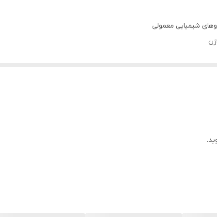
های شیمیایی معمولی
اژن
ید.