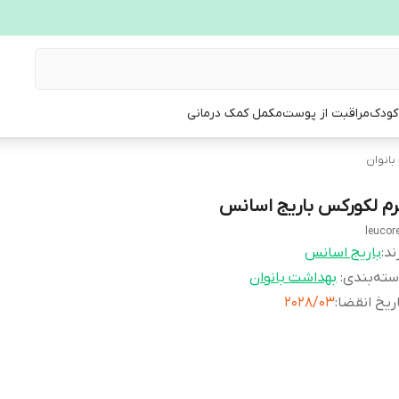
 کودک
مراقبت از پوست
مکمل کمک درمانی
بانوان
رم لکورکس باریج اسانس
leucor
ند:
باریج اسانس
ته‌بندی
:
بهداشت بانوان
ریخ انقضا
:
2028/03