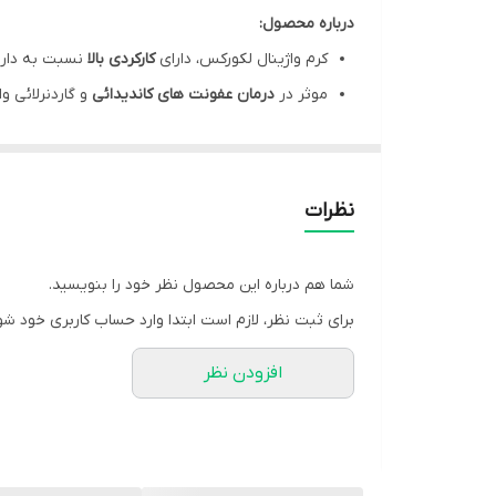
درباره محصول:
کرم واژینال لکورکس، دارای
کارکردی بالا
نسبت به دارو
موثر در
درمان عفونت های کاندیدائی
و گاردنرلائی و
مهار کننده رشد و تکثیر
باکتری های عفونت زا
کرم لکورکس باریج اسانس، دارای فعالیت
ضد قارچی
فرموله شده با
ماده تیمول
و ترکیبات فنلی آویشن
نظرات
مشخصات محصول:
برند:
باریج اسانس | Barij Essence
شما هم درباره این محصول نظر خود را بنویسید.
کشور سازنده:
ایران
برای ثبت نظر، لازم است ابتدا وارد حساب کاربری خود شو
نوع محصول:
کرم
افزودن نظر
نوع محفظه:
تیوپ
سایز:
50 گرم
شرکت سازنده:
باریج اسانس
وبسایت مرجع:
www.barijessence.com