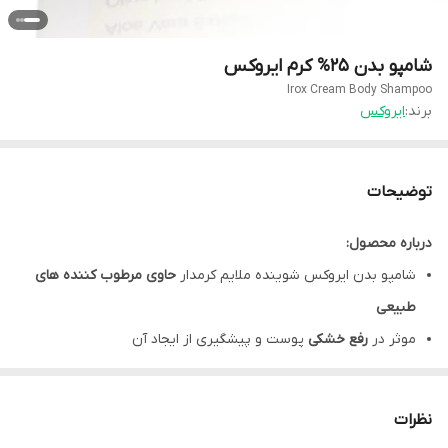
شامپو بدن 25% کرم ایروکس
Irox Cream Body Shampoo
برند:
ایروکس
توضیحات
درباره محصول:
شامپو بدن ایروکس شوینده ملایم کرمدار
حاوی مرطوب کننده های
طبیعی
موثر در
رفع خشکی
پوست و پیشگیری از ایجاد آن
شامپو بدن ایروکس دارای خاصیت
ضد التهاب و التیام بخش
حاوی عصاره
آلوئه ورا، برگ زیتون و گلیسرین
نظرات
افزایش دهنده
رطوبت، لطافت و نرمی
پوست