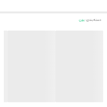
التیام دهنده التهابات
و تحریکات پوستی به واسطه آلوئه ورا
کمک به کاهش علائم ناشی از اگزما و ایکتیوز و پسوریازیس
دسته‌بندی
:
بدن
مشخصات محصول:
برند:
ایروکس | Irox
کشور سازنده:
ایران
نوع محفظه:
بطری پلاستیکی
نوع محصول:
شامپو
شرکت سازنده:
ایران آوندفر
وبسایت مرجع:
www.iroxcare.com
سایز:
200 گرم
محل مصرف:
بدن
گروه:
پاک کننده بدن
کد بهداشتی:
16/16911ب